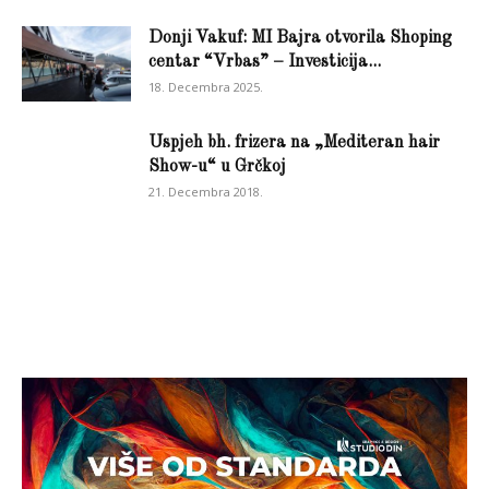
Donji Vakuf: MI Bajra otvorila Shoping
centar “Vrbas” – Investicija...
18. Decembra 2025.
Uspjeh bh. frizera na „Mediteran hair
Show-u“ u Grčkoj
21. Decembra 2018.