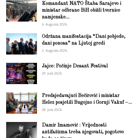
Komandant NATO Štaba Sarajevo i
ministar odbrane BiH obišli tvornice
namjenske...
6. Augusta 2026.
Održana manifestacija “Dani pobjede,
dani ponosa” na Ljutoj gredi
2. Augusta 2026.
Jajce: Počinje Desant Festival
29. Jula 2026.
Predsjedavajući Bečirović i ministar
Helez posjetili Bugojno i Gornji Vakuf –...
28. Jula 2026.
Damir Imamović : Vrijednosti
antifašizma treba njegovati, pogotovo