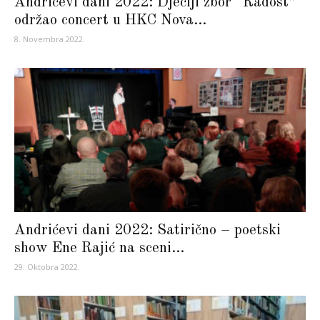
Andrićevi dani 2022: Dječiji zbor “Radost”
održao concert u HKC Nova...
8. Novembra 2022.
Andrićevi dani 2022: Satirično – poetski
show Ene Rajić na sceni...
29. Oktobra 2022.