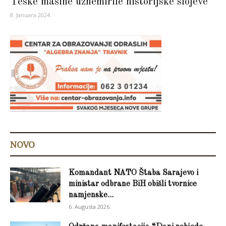
Teške mašine uznemirile historijske slojeve
8. Januara 2024.
NOVO
Komandant NATO Štaba Sarajevo i
ministar odbrane BiH obišli tvornice
namjenske...
6. Augusta 2026.