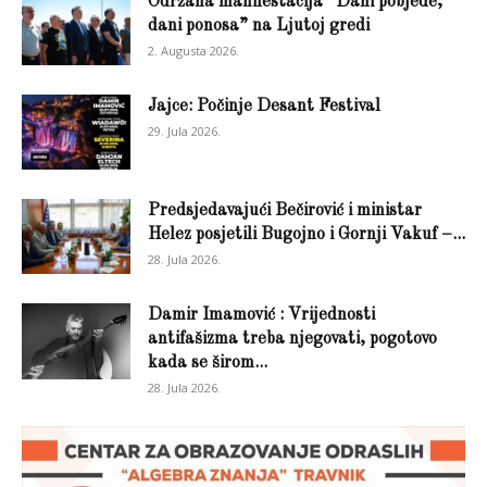
Održana manifestacija “Dani pobjede,
dani ponosa” na Ljutoj gredi
2. Augusta 2026.
Jajce: Počinje Desant Festival
29. Jula 2026.
Predsjedavajući Bečirović i ministar
Helez posjetili Bugojno i Gornji Vakuf –...
28. Jula 2026.
Damir Imamović : Vrijednosti
antifašizma treba njegovati, pogotovo
kada se širom...
28. Jula 2026.