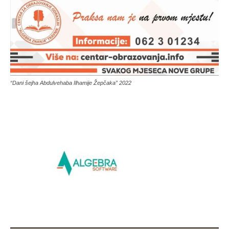
“Dani šejha Abdulvehaba Ilhamije Žepčaka” 2022