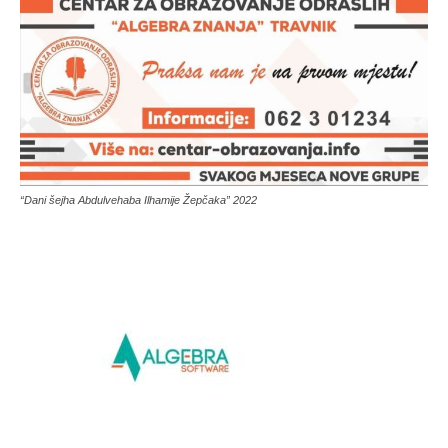
“Dani šejha Abdulvehaba Ilhamije Žepčaka” 2022