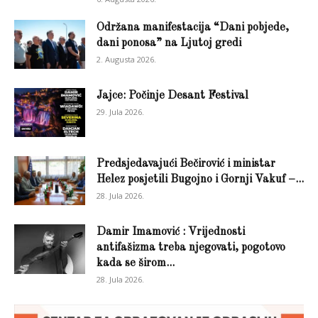
Održana manifestacija “Dani pobjede,
dani ponosa” na Ljutoj gredi
2. Augusta 2026.
Jajce: Počinje Desant Festival
29. Jula 2026.
Predsjedavajući Bečirović i ministar
Helez posjetili Bugojno i Gornji Vakuf –...
28. Jula 2026.
Damir Imamović : Vrijednosti
antifašizma treba njegovati, pogotovo
kada se širom...
28. Jula 2026.