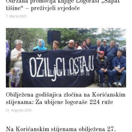
Održana promocija knjige Logoraši „Šapat
tišine“ – preživjeli svjedoče
7. Marta 2023.
Obilježena godišnjica zločina na Korićanskim
stijenama: Za ubijene logoraše 224 ruže
21. Augusta 2020.
Na Korićanskim stijenama obilježena 27.