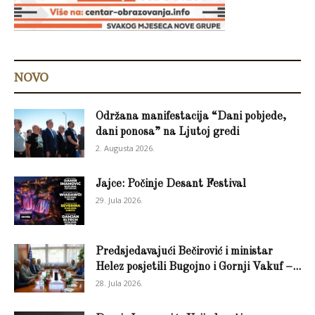
NOVO
Održana manifestacija “Dani pobjede,
dani ponosa” na Ljutoj gredi
2. Augusta 2026.
Jajce: Počinje Desant Festival
29. Jula 2026.
Predsjedavajući Bečirović i ministar
Helez posjetili Bugojno i Gornji Vakuf –...
28. Jula 2026.