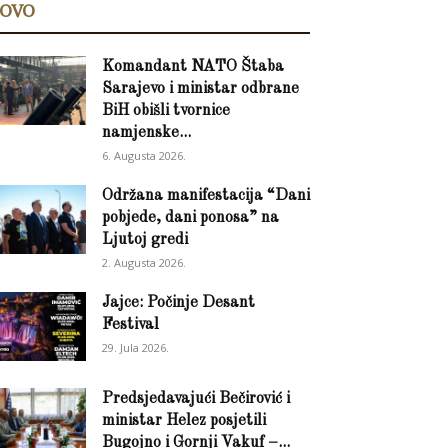
OVO
Komandant NATO Štaba
Sarajevo i ministar odbrane
BiH obišli tvornice
namjenske...
6. Augusta 2026.
Održana manifestacija “Dani
pobjede, dani ponosa” na
Ljutoj gredi
2. Augusta 2026.
Jajce: Počinje Desant
Festival
29. Jula 2026.
Predsjedavajući Bečirović i
ministar Helez posjetili
Bugojno i Gornji Vakuf –...