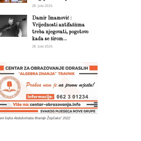
28. Jula 2026.
Damir Imamović :
Vrijednosti antifašizma
treba njegovati, pogotovo
kada se širom...
28. Jula 2026.
ani šejha Abdulvehaba Ilhamije Žepčaka” 2022