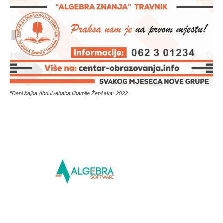
“Dani šejha Abdulvehaba Ilhamije Žepčaka” 2022