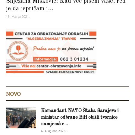
Snježana Mišković: Kad već pišem vaše, red
je da ispričam i...
13. Marta 2021.
NOVO
Komandant NATO Štaba Sarajevo i
ministar odbrane BiH obišli tvornice
namjenske...
6. Augusta 2026.