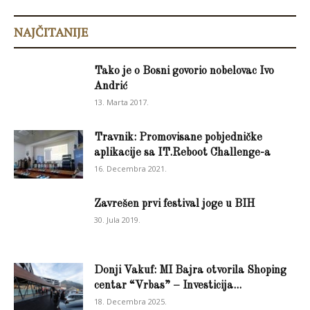
NAJČITANIJE
Tako je o Bosni govorio nobelovac Ivo
Andrić
13. Marta 2017.
Travnik: Promovisane pobjedničke
aplikacije sa IT.Reboot Challenge-a
16. Decembra 2021.
Zavrešen prvi festival joge u BIH
30. Jula 2019.
Donji Vakuf: MI Bajra otvorila Shoping
centar “Vrbas” – Investicija...
18. Decembra 2025.