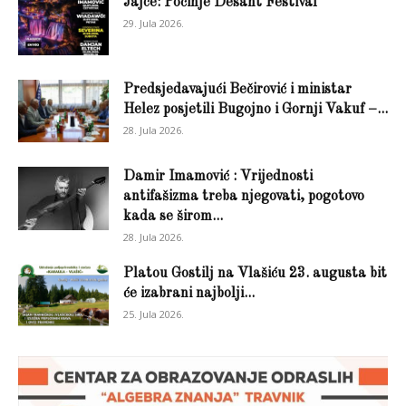
Jajce: Počinje Desant Festival
29. Jula 2026.
Predsjedavajući Bečirović i ministar
Helez posjetili Bugojno i Gornji Vakuf –...
28. Jula 2026.
Damir Imamović : Vrijednosti
antifašizma treba njegovati, pogotovo
kada se širom...
28. Jula 2026.
Platou Gostilj na Vlašiću 23. augusta bit
će izabrani najbolji...
25. Jula 2026.