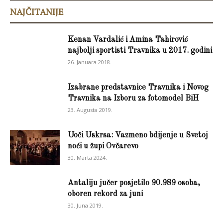
NAJČITANIJE
Kenan Vardalić i Amina Tahirović
najbolji sportisti Travnika u 2017. godini
26. Januara 2018.
Izabrane predstavnice Travnika i Novog
Travnika na Izboru za fotomodel BiH
23. Augusta 2019.
Uoči Uskrsa: Vazmeno bdijenje u Svetoj
noći u župi Ovčarevo
30. Marta 2024.
Antaliju jučer posjetilo 90.989 osoba,
oboren rekord za juni
30. Juna 2019.