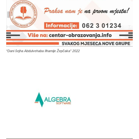
“Dani šejha Abdulvehaba Ilhamije Žepčaka” 2022