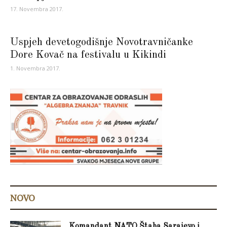
17. Novembra 2017.
Uspjeh devetogodišnje Novotravničanke
Dore Kovač na festivalu u Kikindi
1. Novembra 2017.
NOVO
Komandant NATO Štaba Sarajevo i