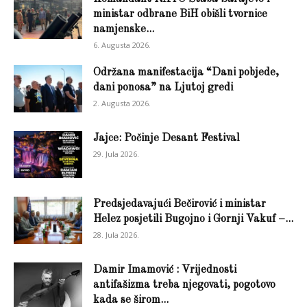
ministar odbrane BiH obišli tvornice
namjenske...
6. Augusta 2026.
Održana manifestacija “Dani pobjede,
dani ponosa” na Ljutoj gredi
2. Augusta 2026.
Jajce: Počinje Desant Festival
29. Jula 2026.
Predsjedavajući Bečirović i ministar
Helez posjetili Bugojno i Gornji Vakuf –...
28. Jula 2026.
Damir Imamović : Vrijednosti
antifašizma treba njegovati, pogotovo
kada se širom...