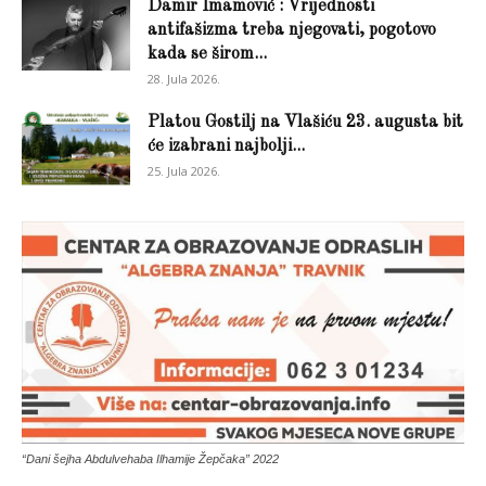
Damir Imamović : Vrijednosti
antifašizma treba njegovati, pogotovo
kada se širom...
28. Jula 2026.
Platou Gostilj na Vlašiću 23. augusta bit
će izabrani najbolji...
25. Jula 2026.
“Dani šejha Abdulvehaba Ilhamije Žepčaka” 2022