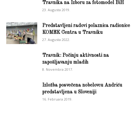
Travnika na Izboru za fotomodel BiH
23. Augusta 2019.
Predstavljeni radovi polaznica radionice
KOMEK Centra u Travniku
27. Augusta 2022.
Travnik: Počinju aktivnosti na
zapošljavanju mladih
8. Novembra 2017.
Izložba posvečena nobelovcu Andriću
predstavljena u Sloveniji
16. Februara 2019.