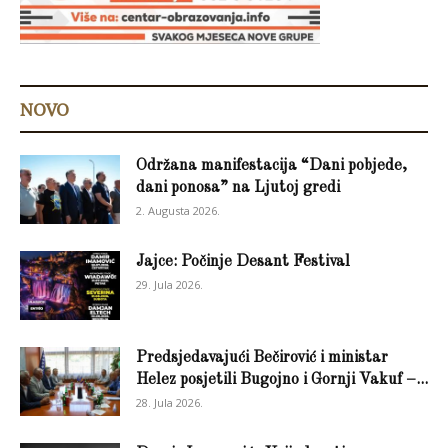
NOVO
Održana manifestacija “Dani pobjede,
dani ponosa” na Ljutoj gredi
2. Augusta 2026.
Jajce: Počinje Desant Festival
29. Jula 2026.
Predsjedavajući Bečirović i ministar
Helez posjetili Bugojno i Gornji Vakuf –...
28. Jula 2026.