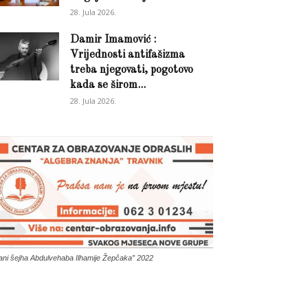
28. Jula 2026.
Damir Imamović :
Vrijednosti antifašizma
treba njegovati, pogotovo
kada se širom...
28. Jula 2026.
ani šejha Abdulvehaba Ilhamije Žepčaka” 2022