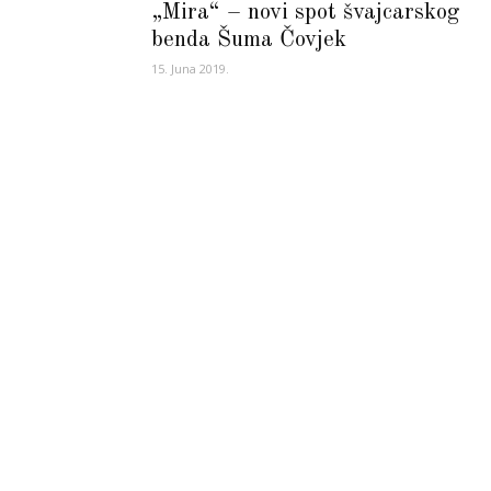
„Mira“ – novi spot švajcarskog
benda Šuma Čovjek
15. Juna 2019.