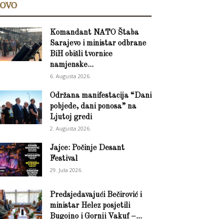
OVO
Komandant NATO Štaba
Sarajevo i ministar odbrane
BiH obišli tvornice
namjenske...
6. Augusta 2026.
Održana manifestacija “Dani
pobjede, dani ponosa” na
Ljutoj gredi
2. Augusta 2026.
Jajce: Počinje Desant
Festival
29. Jula 2026.
Predsjedavajući Bečirović i
ministar Helez posjetili
Bugojno i Gornji Vakuf –...