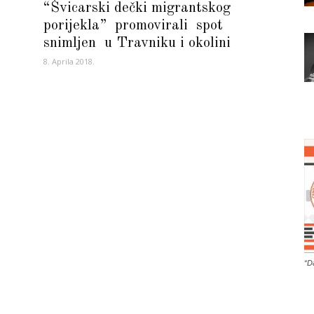
“Švicarski dečki migrantskog
porijekla” promovirali spot
snimljen u Travniku i okolini
8. Aprila 2018.
“D