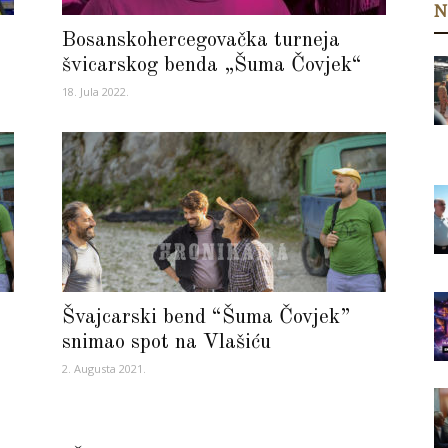
N
Bosanskohercegovačka turneja
švicarskog benda „Šuma Čovjek“
18. Jula 2022.
Švajcarski bend “Šuma Čovjek”
snimao spot na Vlašiću
2. Augusta 2021.