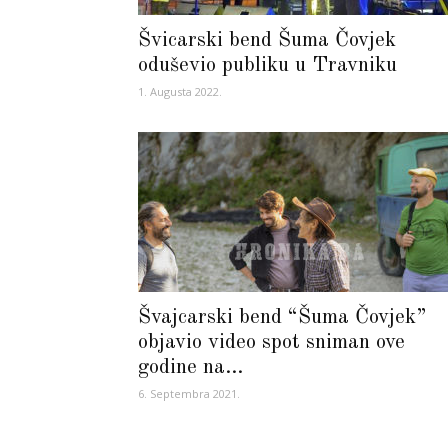
Švicarski bend Šuma Čovjek
oduševio publiku u Travniku
1. Augusta 2022.
Švajcarski bend “Šuma Čovjek”
objavio video spot sniman ove
godine na...
6. Septembra 2021.