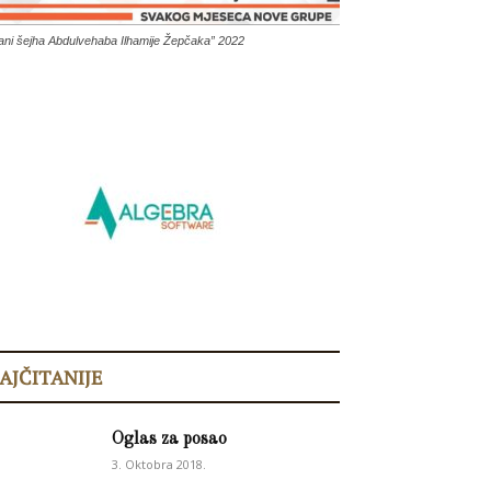
ani šejha Abdulvehaba Ilhamije Žepčaka” 2022
AJČITANIJE
Oglas za posao
3. Oktobra 2018.