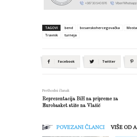
TAGOVI
bend
bosanskohercegovačka
Mosta
Travnik
turneja
Facebook
Twitter
Prethodni članak
Reprezentacija BiH na pripreme za
Eurobasket stiže na Vlašić
POVEZANI ČLANCI
VIŠE OD 