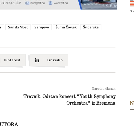
“D
r
Sanski Most
Sarajevo
Šuma Čovjek
Švicarska
Pinterest
Linkedin
Naredni članak
Travnik: Održan koncert “Youth Symphony
N
Orchestra” iz Bremena
AUTORA