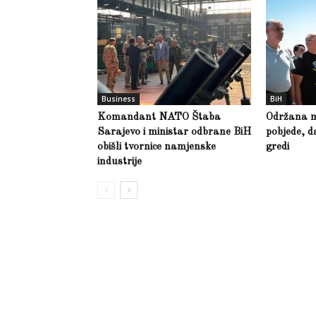
Business
BiH
Komandant NATO Štaba
Održana m
Sarajevo i ministar odbrane BiH
pobjede, d
obišli tvornice namjenske
gredi
industrije