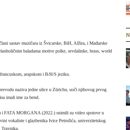
N
ani sastav muzičara iz Švicarske, BiH, Alžira, i Mađarske
lanholičnim baladama motive polke, sevdalinke, brass, world
a francuskom, arapskom i B/H/S jeziku.
revodu naziva jedne ulice u Zürichu, uoči njihovog prvog
isu imali ime za bend.
 i FATA MORGANA (2022.) snimili su video spotove u
ini vokaliste i glazbenika Ivice Petrušića, univerzitetskog
 Travnika.