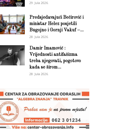
29. Jula 2026.
Predsjedavajući Bečirović i
ministar Helez posjetili
Bugojno i Gornji Vakuf –...
28. Jula 2026.
Damir Imamović :
Vrijednosti antifašizma
treba njegovati, pogotovo
kada se širom...
28. Jula 2026.