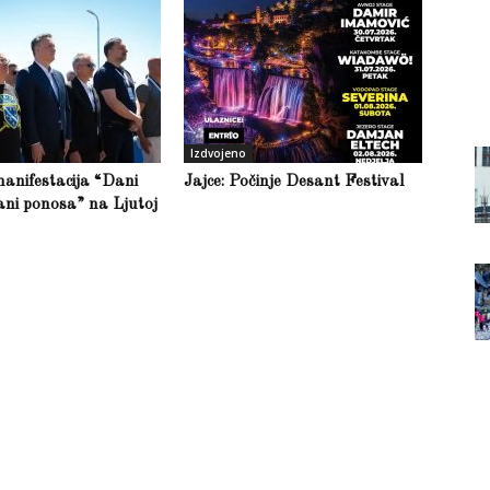
Izdvojeno
anifestacija “Dani
Jajce: Počinje Desant Festival
ani ponosa” na Ljutoj