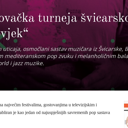
vačka turneja švicarsk
vjek“
 uticaja, osmočlani sastav muzičara iz Švicarske, B
čnom mediteranskom pop zvuku i melanholičnim ba
rld i jazz muzike.
najvećim festivalima, gostovanjima u televizijskim i
ran je kao jedan od najuspješnijih savremenih pop sastava