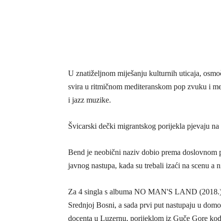
U znatiželjnom miješanju kulturnih uticaja,
osmočl
svira u ritmičnom mediteranskom pop zvuku i me
i jazz muzike.
Švicarski dečki migrantskog porijekla pjevaju n
Bend je neobični naziv dobio prema doslovnom p
javnog nastupa, kada su trebali izaći na scenu a n
Za 4 singla s albuma NO MAN'S LAND (2018.)
Srednjoj Bosni, a sada prvi put nastupaju u domov
docenta u Luzernu, porijeklom iz Guče Gore kod