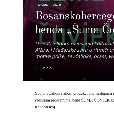
Izdvojeno
Magazin
Bosanskohercego
benda „Šuma Čo
U znatiželjnom miješanju kulturnih
Alžira, i Mađarske svira u ritmi
motive polke, sevdalinke, brass, wo
18. Jula 2022.
Svojom diskografskom produkcijom, nastupima na 
radijskim programima, bend ŠUMA ČOVJEK etabli
u Švicarskoj.