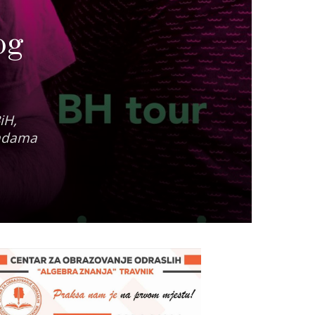
og
iH,
ladama