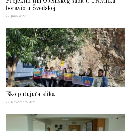
Projektni tim Općinskog suda u Travniku
boravio u Švedskoj
27. Juna 2022.
Eko putujuća slika
22. Novembra 2021.