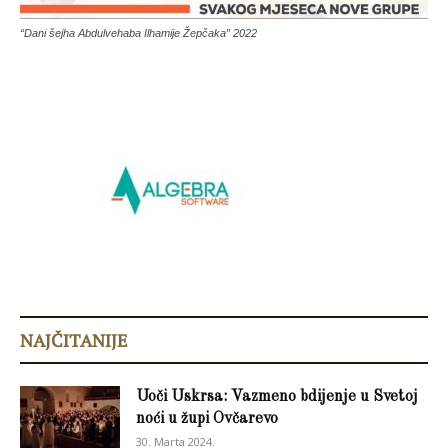
“Dani šejha Abdulvehaba Ilhamije Žepčaka” 2022
NAJČITANIJE
Uoči Uskrsa: Vazmeno bdijenje u Svetoj
noći u župi Ovčarevo
30. Marta 2024.