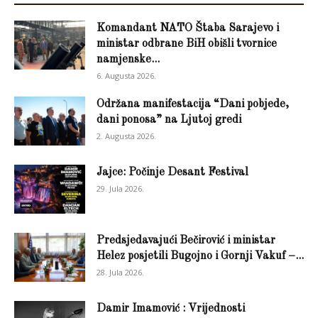
Komandant NATO Štaba Sarajevo i
ministar odbrane BiH obišli tvornice
namjenske...
6. Augusta 2026.
Održana manifestacija “Dani pobjede,
dani ponosa” na Ljutoj gredi
2. Augusta 2026.
Jajce: Počinje Desant Festival
29. Jula 2026.
Predsjedavajući Bečirović i ministar
Helez posjetili Bugojno i Gornji Vakuf –...
28. Jula 2026.
Damir Imamović : Vrijednosti