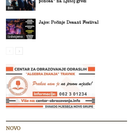
ponosa” na Ljutoj gredi
BiH
Jajce: Počinje Desant Festival
Izdvojeno
NOVO