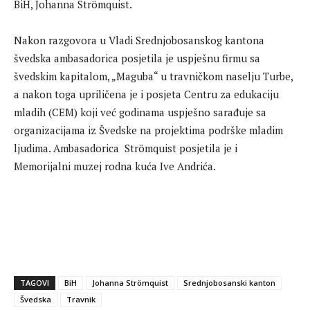
BiH, Johanna Strömquist.
Nakon razgovora u Vladi Srednjobosanskog kantona
švedska ambasadorica posjetila je uspješnu firmu sa
švedskim kapitalom, „Maguba“ u travničkom naselju Turbe,
a nakon toga upriličena je i posjeta Centru za edukaciju
mladih (CEM) koji već godinama uspješno sarađuje sa
organizacijama iz Švedske na projektima podrške mladim
ljudima. Ambasadorica Strömquist posjetila je i
Memorijalni muzej rodna kuća Ive Andrića.
TAGOVI
BiH
Johanna Strömquist
Srednjobosanski kanton
Švedska
Travnik