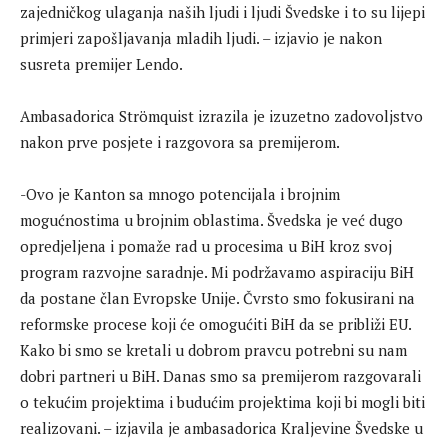
zajedničkog ulaganja naših ljudi i ljudi Švedske i to su lijepi
primjeri zapošljavanja mladih ljudi. – izjavio je nakon
susreta premijer Lendo.
Ambasadorica Strömquist izrazila je izuzetno zadovoljstvo
nakon prve posjete i razgovora sa premijerom.
-Ovo je Kanton sa mnogo potencijala i brojnim
mogućnostima u brojnim oblastima. Švedska je već dugo
opredjeljena i pomaže rad u procesima u BiH kroz svoj
program razvojne saradnje. Mi podržavamo aspiraciju BiH
da postane član Evropske Unije. Čvrsto smo fokusirani na
reformske procese koji će omogućiti BiH da se približi EU.
Kako bi smo se kretali u dobrom pravcu potrebni su nam
dobri partneri u BiH. Danas smo sa premijerom razgovarali
o tekućim projektima i budućim projektima koji bi mogli biti
realizovani. – izjavila je ambasadorica Kraljevine Švedske u