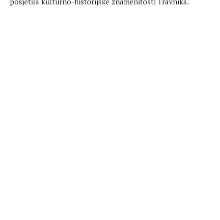
posjetila kulturno-historijske znamenitosti Travnika.