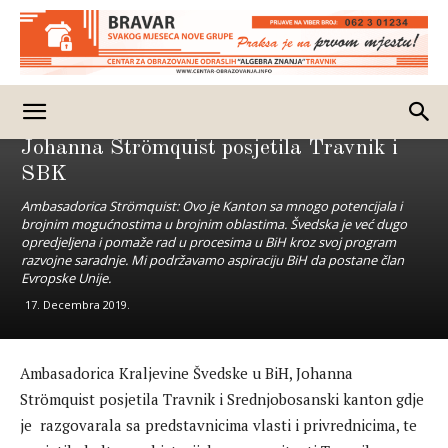
Vijesti
BiH
Izdvojeno
Ambasadorica Kraljevine Švedske u BiH
Johanna Strömquist posjetila Travnik i
SBK
Ambasadorica Strömquist: Ovo je Kanton sa mnogo potencijala i
brojnim mogućnostima u brojnim oblastima. Švedska je već dugo
opredjeljena i pomaže rad u procesima u BiH kroz svoj program
razvojne saradnje. Mi podržavamo aspiraciju BiH da postane član
Evropske Unije.
17. Decembra 2019.
Ambasadorica Kraljevine Švedske u BiH, Johanna
Strömquist posjetila Travnik i Srednjobosanski kanton gdje
je razgovarala sa predstavnicima vlasti i privrednicima, te