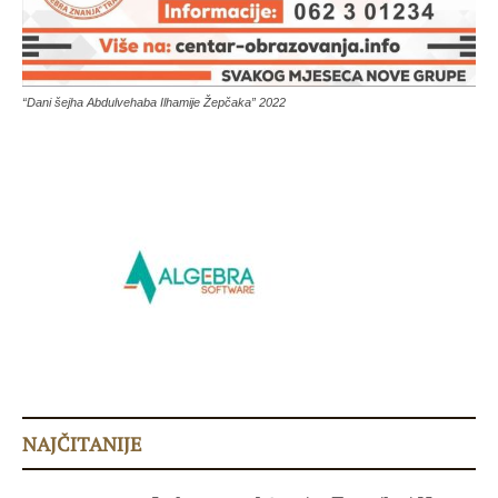
“Dani šejha Abdulvehaba Ilhamije Žepčaka” 2022
NAJČITANIJE