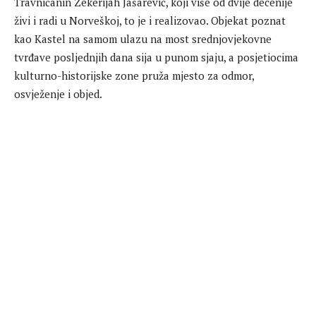
Travničanin Zekerijah Jašarević, koji više od dvije decenije
živi i radi u Norveškoj, to je i realizovao. Objekat poznat
kao Kastel na samom ulazu na most srednjovjekovne
tvrđave posljednjih dana sija u punom sjaju, a posjetiocima
kulturno-historijske zone pruža mjesto za odmor,
osvježenje i objed.