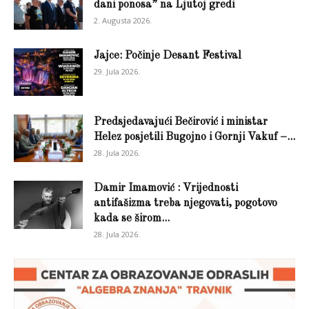
dani ponosa” na Ljutoj gredi
2. Augusta 2026.
Jajce: Počinje Desant Festival
29. Jula 2026.
Predsjedavajući Bečirović i ministar
Helez posjetili Bugojno i Gornji Vakuf –...
28. Jula 2026.
Damir Imamović : Vrijednosti
antifašizma treba njegovati, pogotovo
kada se širom...
28. Jula 2026.