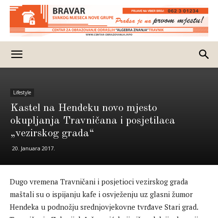
Lifestyle
Kastel na Hendeku novo mjesto
okupljanja Travničana i posjetilaca
„vezirskog grada“
20. Januara 2017.
Dugo vremena Travničani i posjetioci vezirskog grada
maštali su o ispijanju kafe i osvježenju uz glasni žumor
Hendeka u podnožju srednjovjekovne tvrđave Stari grad.