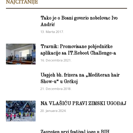
NAJČITANIJE
Tako je o Bosni govorio nobelovac Ivo
Andrić
13. Marta 2017.
Travnik: Promovisane pobjedničke
aplikacije sa IT.Reboot Challenge-a
16. Decembra 2021.
Uspjeh bh. frizera na „Mediteran hair
Show-u“ u Grčkoj
21. Decembra 2018.
NA VLAŠIĆU PRAVI ZIMSKI UGOĐAJ
20. Januara 2024.
Zavrešen prvi festival joge u BIH