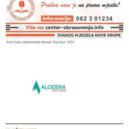
“Dani šejha Abdulvehaba Ilhamije Žepčaka” 2022