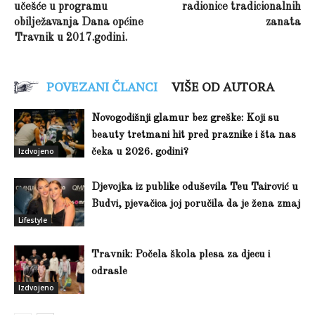
učešće u programu
radionice tradicionalnih
obilježavanja Dana općine
zanata
Travnik u 2017.godini.
POVEZANI ČLANCI
VIŠE OD AUTORA
Novogodišnji glamur bez greške: Koji su
beauty tretmani hit pred praznike i šta nas
Izdvojeno
čeka u 2026. godini?
Djevojka iz publike oduševila Teu Tairović u
Budvi, pjevačica joj poručila da je žena zmaj
Lifestyle
Travnik: Počela škola plesa za djecu i
odrasle
Izdvojeno