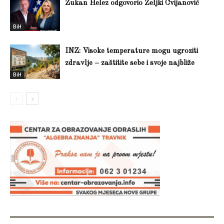
Zukan Helez odgovorio Željki Cvijanović
BiH
INZ: Visoke temperature mogu ugroziti
zdravlje – zaštitite sebe i svoje najbliže
BiH