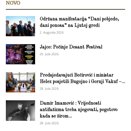
NOVO
Održana manifestacija “Dani pobjede,
dani ponosa” na Ljutoj gredi
2. Augusta 2026.
Jajce: Počinje Desant Festival
29. Jula 2026.
Predsjedavajući Bečirović i ministar
Helez posjetili Bugojno i Gornji Vakuf –...
28. Jula 2026.
Damir Imamović : Vrijednosti
antifašizma treba njegovati, pogotovo
kada se širom...
28. Jula 2026.