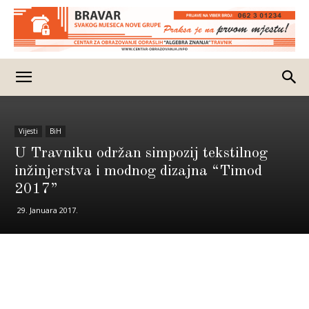
Vijesti
BiH
U Travniku održan simpozij tekstilnog
inžinjerstva i modnog dizajna “Timod
2017”
29. Januara 2017.