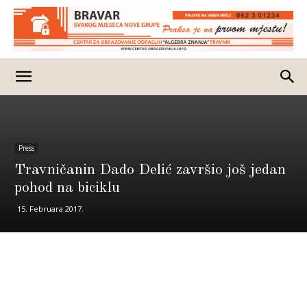
Press
Travničanin Dado Delić završio još jedan
pohod na biciklu
15. Februara 2017.