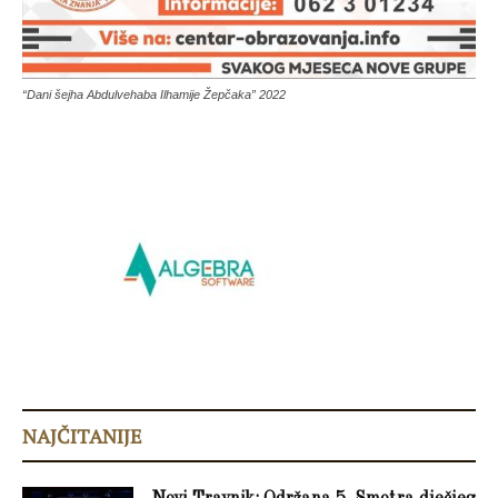
“Dani šejha Abdulvehaba Ilhamije Žepčaka” 2022
NAJČITANIJE