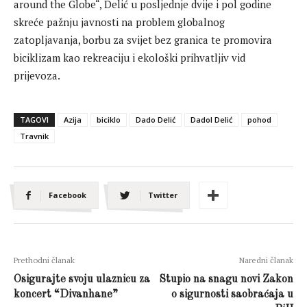
around the Globe“, Delić u posljednje dvije i pol godine
skreće pažnju javnosti na problem globalnog
zatopljavanja, borbu za svijet bez granica te promovira
biciklizam kao rekreaciju i ekološki prihvatljiv vid
prijevoza.
TAGOVI
Azija
biciklo
Dado Delić
Dadol Delić
pohod
Travnik
Facebook
Twitter
Prethodni članak
Naredni članak
Osigurajte svoju ulaznicu za
Stupio na snagu novi Zakon
koncert “Divanhane”
o sigurnosti saobraćaja u