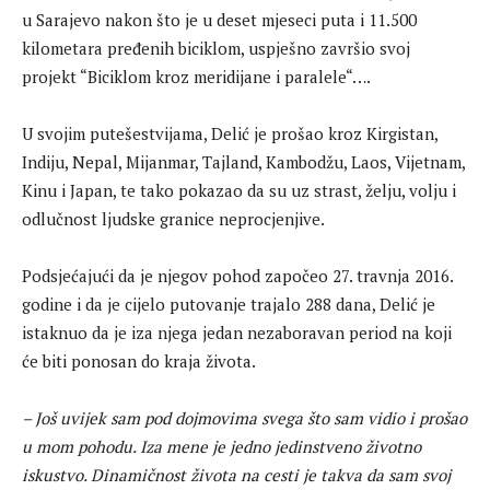
u Sarajevo nakon što je u deset mjeseci puta i 11.500
kilometara pređenih biciklom, uspješno završio svoj
projekt “Biciklom kroz meridijane i paralele“….
U svojim putešestvijama, Delić je prošao kroz Kirgistan,
Indiju, Nepal, Mijanmar, Tajland, Kambodžu, Laos, Vijetnam,
Kinu i Japan, te tako pokazao da su uz strast, želju, volju i
odlučnost ljudske granice neprocjenjive.
Podsjećajući da je njegov pohod započeo 27. travnja 2016.
godine i da je cijelo putovanje trajalo 288 dana, Delić je
istaknuo da je iza njega jedan nezaboravan period na koji
će biti ponosan do kraja života.
– Još uvijek sam pod dojmovima svega što sam vidio i prošao
u mom pohodu. Iza mene je jedno jedinstveno životno
iskustvo. Dinamičnost života na cesti je takva da sam svoj