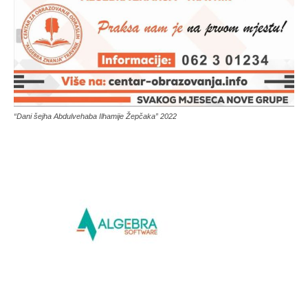
“Dani šejha Abdulvehaba Ilhamije Žepčaka” 2022