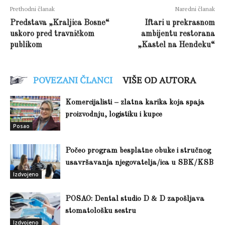
Prethodni članak
Naredni članak
Predstava „Kraljica Bosne“
Iftari u prekrasnom
uskoro pred travničkom
ambijentu restorana
publikom
„Kastel na Hendeku“
POVEZANI ČLANCI
VIŠE OD AUTORA
Komercijalisti – zlatna karika koja spaja
proizvodnju, logistiku i kupce
Posao
Počeo program besplatne obuke i stručnog
usavršavanja njegovatelja/ica u SBK/KSB
Izdvojeno
POSAO: Dental studio D & D zapošljava
stomatološku sestru
Izdvojeno