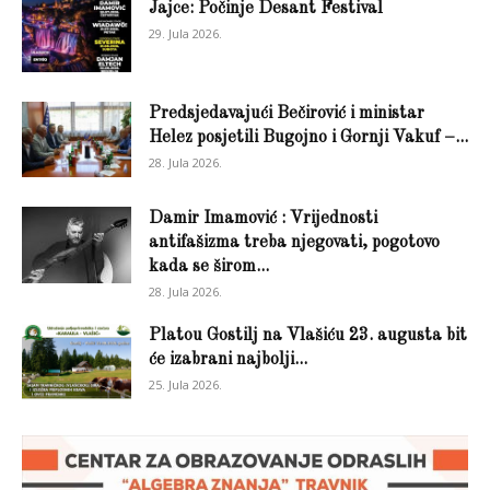
Jajce: Počinje Desant Festival
29. Jula 2026.
Predsjedavajući Bečirović i ministar
Helez posjetili Bugojno i Gornji Vakuf –...
28. Jula 2026.
Damir Imamović : Vrijednosti
antifašizma treba njegovati, pogotovo
kada se širom...
28. Jula 2026.
Platou Gostilj na Vlašiću 23. augusta bit
će izabrani najbolji...
25. Jula 2026.