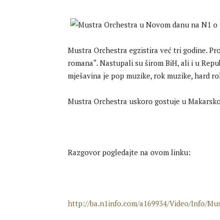
Mustra Orchestra egzistira već tri godine. P
romana“. Nastupali su širom BiH, ali i u Repu
mješavina je pop muzike, rok muzike, hard ro
Mustra Orchestra uskoro gostuje u Makarskoj
Razgovor pogledajte na ovom linku:
http://ba.n1info.com/a169934/Video/Info/M