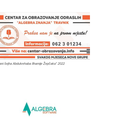
ani šejha Abdulvehaba Ilhamije Žepčaka” 2022