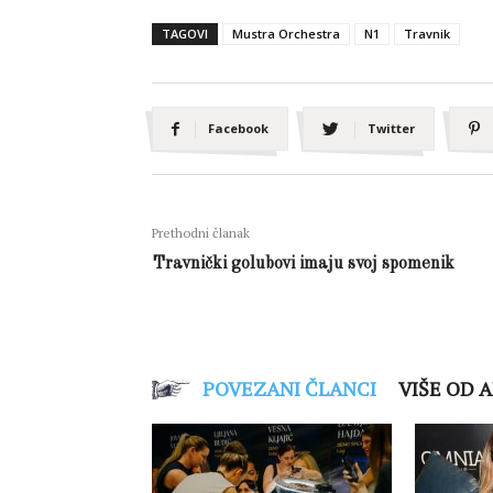
TAGOVI
Mustra Orchestra
N1
Travnik
Facebook
Twitter
Prethodni članak
Travnički golubovi imaju svoj spomenik
POVEZANI ČLANCI
VIŠE OD 