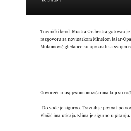
19. Juna 2017.
Travnički bend Mustra Orchestra gotovao je u
razgovoru sa novinarkom Minelom Jašar-Opardi
Mulaimović gledaoce su upoznali sa svojim r
Govoreći o uspješnim muzičarima koji su rođe
-Do vode je sigurno. Travnik je poznat po vod
Vlašić ima uticaja. Klima je sigurno u pitanju.