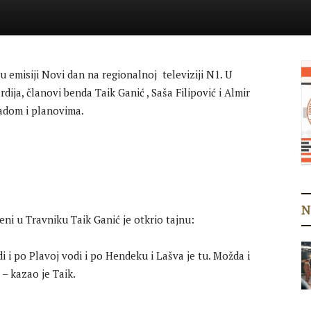
 emisiji Novi dan na regionalnoj televiziji N1. U
ja, članovi benda Taik Ganić , Saša Filipović i Almir
adom i planovima.
N
ni u Travniku Taik Ganić je otkrio tajnu:
i i po Plavoj vodi i po Hendeku i Lašva je tu. Možda i
 – kazao je Taik.