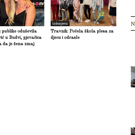
N
Izdvojeno
z publike oduševila
Travnik: Počela škola plesa za
ić u Budvi, pjevačica
djecu i odrasle
la da je žena zmaj