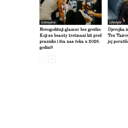
Izdvojeno
Lifestyle
Novogodišnji glamur bez greške:
Djevojka i
Koji su beauty tretmani hit pred
Teu Tairov
praznike i šta nas čeka u 2026.
joj poruči
godini?