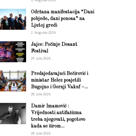
Održana manifestacija “Dani
pobjede, dani ponosa” na
Ljutoj gredi
2. Augusta 2026.
Jajce: Počinje Desant
Festival
29. Jula 2026.
Predsjedavajući Bečirović i
ministar Helez posjetili
Bugojno i Gornji Vakuf –...
28. Jula 2026.
Damir Imamović :
Vrijednosti antifašizma
treba njegovati, pogotovo
kada se širom...
28. Jula 2026.