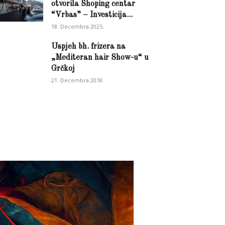
otvorila Shoping centar
“Vrbas” – Investicija...
18. Decembra 2025.
Uspjeh bh. frizera na
„Mediteran hair Show-u“ u
Grčkoj
21. Decembra 2018.