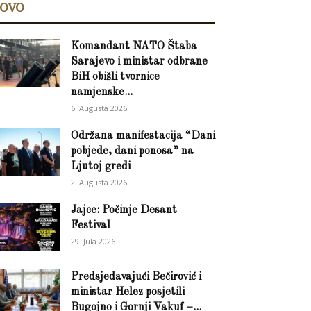
OVO
Komandant NATO Štaba
Sarajevo i ministar odbrane
BiH obišli tvornice
namjenske...
6. Augusta 2026.
Održana manifestacija “Dani
pobjede, dani ponosa” na
Ljutoj gredi
2. Augusta 2026.
Jajce: Počinje Desant
Festival
29. Jula 2026.
Predsjedavajući Bečirović i
ministar Helez posjetili
Bugojno i Gornji Vakuf –...