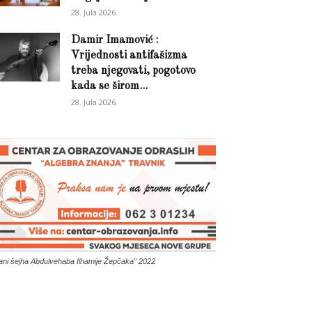
28. Jula 2026.
Damir Imamović :
Vrijednosti antifašizma
treba njegovati, pogotovo
kada se širom...
28. Jula 2026.
ani šejha Abdulvehaba Ilhamije Žepčaka” 2022