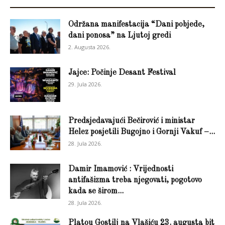
Održana manifestacija “Dani pobjede,
dani ponosa” na Ljutoj gredi
2. Augusta 2026.
Jajce: Počinje Desant Festival
29. Jula 2026.
Predsjedavajući Bečirović i ministar
Helez posjetili Bugojno i Gornji Vakuf –...
28. Jula 2026.
Damir Imamović : Vrijednosti
antifašizma treba njegovati, pogotovo
kada se širom...
28. Jula 2026.
Platou Gostilj na Vlašiću 23. augusta bit