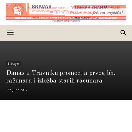
Lifestyle
Danas u Travniku promocija prvog bh.
računara i izložba starih računara
27. Juna 2017.