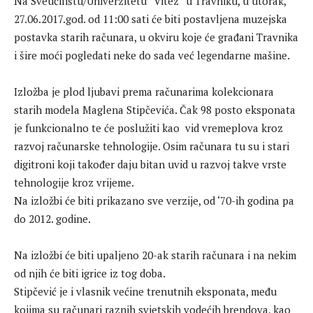
Na Sveučilištu/Univerzitetu “Vitez” u Travniku, u utorak,
27.06.2017.god. od 11:00 sati će biti postavljena muzejska
postavka starih računara, u okviru koje će građani Travnika
i šire moći pogledati neke do sada već legendarne mašine.
Izložba je plod ljubavi prema računarima kolekcionara
starih modela Maglena Stipčevića. Čak 98 posto eksponata
je funkcionalno te će poslužiti kao vid vremeplova kroz
razvoj računarske tehnologije. Osim računara tu su i stari
digitroni koji također daju bitan uvid u razvoj takve vrste
tehnologije kroz vrijeme.
Na izložbi će biti prikazano sve verzije, od ‘70-ih godina pa
do 2012. godine.
Na izložbi će biti upaljeno 20-ak starih računara i na nekim
od njih će biti igrice iz tog doba.
Stipčević je i vlasnik većine trenutnih eksponata, među
kojima su računari raznih svjetskih vodećih brendova, kao