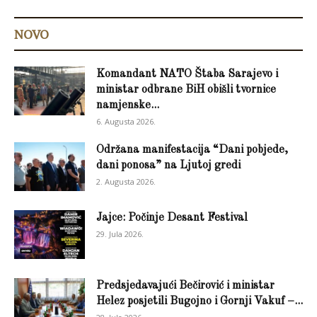
NOVO
Komandant NATO Štaba Sarajevo i
ministar odbrane BiH obišli tvornice
namjenske...
6. Augusta 2026.
Održana manifestacija “Dani pobjede,
dani ponosa” na Ljutoj gredi
2. Augusta 2026.
Jajce: Počinje Desant Festival
29. Jula 2026.
Predsjedavajući Bečirović i ministar
Helez posjetili Bugojno i Gornji Vakuf –...