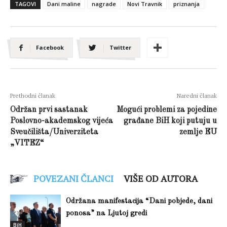
TAGOVI
Dani maline
nagrade
Novi Travnik
priznanja
Facebook
Twitter
Prethodni članak
Naredni članak
Održan prvi sastanak
Mogući problemi za pojedine
Poslovno-akademskog vijeća
građane BiH koji putuju u
Sveučilišta/Univerziteta
zemlje EU
„VITEZ“
POVEZANI ČLANCI
VIŠE OD AUTORA
Održana manifestacija “Dani pobjede, dani
ponosa” na Ljutoj gredi
BiH