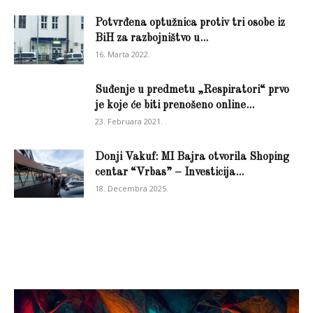
Potvrđena optužnica protiv tri osobe iz
BiH za razbojništvo u...
16. Marta 2022.
Suđenje u predmetu „Respiratori“ prvo
je koje će biti prenošeno online...
23. Februara 2021.
Donji Vakuf: MI Bajra otvorila Shoping
centar “Vrbas” – Investicija...
18. Decembra 2025.