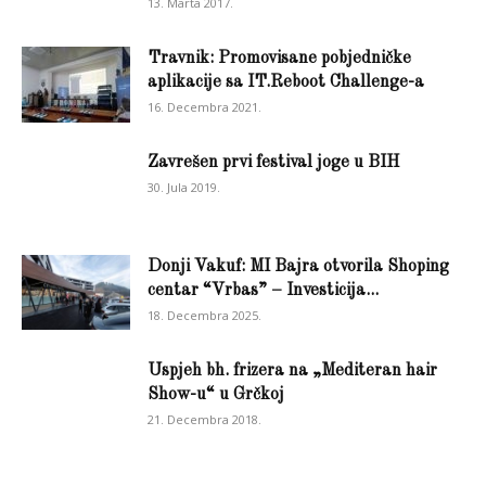
13. Marta 2017.
Travnik: Promovisane pobjedničke
aplikacije sa IT.Reboot Challenge-a
16. Decembra 2021.
Zavrešen prvi festival joge u BIH
30. Jula 2019.
Donji Vakuf: MI Bajra otvorila Shoping
centar “Vrbas” – Investicija...
18. Decembra 2025.
Uspjeh bh. frizera na „Mediteran hair
Show-u“ u Grčkoj
21. Decembra 2018.