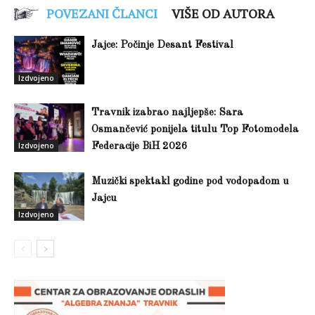
POVEZANI ČLANCI
VIŠE OD AUTORA
Jajce: Počinje Desant Festival
Izdvojeno
Travnik izabrao najljepše: Sara
Osmančević ponijela titulu Top Fotomodela
Izdvojeno
Federacije BiH 2026
Muzički spektakl godine pod vodopadom u
Jajcu
Izdvojeno