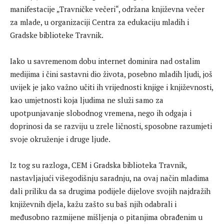
manifestacije „Travničke večeri“, održana književna večer
za mlade, u organizaciji Centra za edukaciju mladih i
Gradske biblioteke Travnik.
Iako u savremenom dobu internet dominira nad ostalim
medijima i čini sastavni dio života, posebno mladih ljudi, još
uvijek je jako važno učiti ih vrijednosti knjige i književnosti,
kao umjetnosti koja ljudima ne služi samo za
upotpunjavanje slobodnog vremena, nego ih odgaja i
doprinosi da se razviju u zrele ličnosti, sposobne razumjeti
svoje okruženje i druge ljude.
Iz tog su razloga, CEM i Gradska biblioteka Travnik,
nastavljajući višegodišnju saradnju, na ovaj način mladima
dali priliku da sa drugima podijele dijelove svojih najdražih
književnih djela, kažu zašto su baš njih odabrali i
međusobno razmijene mišljenja o pitanjima obrađenim u