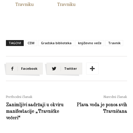
TAGOVI
CEM
Gradska biblioteka
književno veče
Travnik
Facebook
Twitter
Prethodni članak
Naredni članak
Zanimljivi sadržaji u okviru
Plava voda je ponos svih
manifestacije „Travničke
Travničana
večeri“