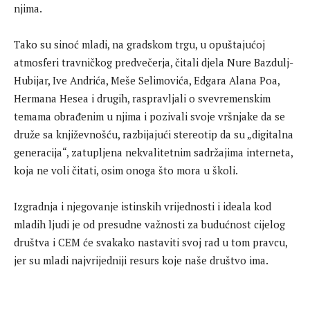
njima.
Tako su sinoć mladi, na gradskom trgu, u opuštajućoj
atmosferi travničkog predvečerja, čitali djela Nure Bazdulj-
Hubijar, Ive Andrića, Meše Selimovića, Edgara Alana Poa,
Hermana Hesea i drugih, raspravljali o svevremenskim
temama obrađenim u njima i pozivali svoje vršnjake da se
druže sa književnošću, razbijajući stereotip da su „digitalna
generacija“, zatupljena nekvalitetnim sadržajima interneta,
koja ne voli čitati, osim onoga što mora u školi.
Izgradnja i njegovanje istinskih vrijednosti i ideala kod
mladih ljudi je od presudne važnosti za budućnost cijelog
društva i CEM će svakako nastaviti svoj rad u tom pravcu,
jer su mladi najvrijedniji resurs koje naše društvo ima.