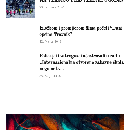
NA VLAŠIĆU PRAVI ZIMSKI UGOĐAJ
20. Januara 2024.
Izložbom i premijerom filma počeli “Dani
općine Travnik”
12. Marta 2018.
Policajci i vatrogasci učestvovali u radu
„Internacionalne otvoreno zabavne škola
nogometa...
23. Augusta 2017.