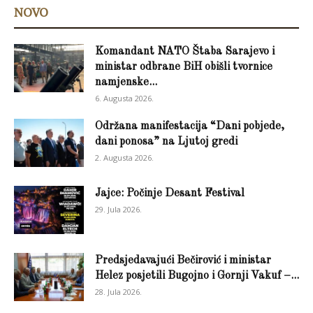
NOVO
Komandant NATO Štaba Sarajevo i
ministar odbrane BiH obišli tvornice
namjenske...
6. Augusta 2026.
Održana manifestacija “Dani pobjede,
dani ponosa” na Ljutoj gredi
2. Augusta 2026.
Jajce: Počinje Desant Festival
29. Jula 2026.
Predsjedavajući Bečirović i ministar
Helez posjetili Bugojno i Gornji Vakuf –...
28. Jula 2026.