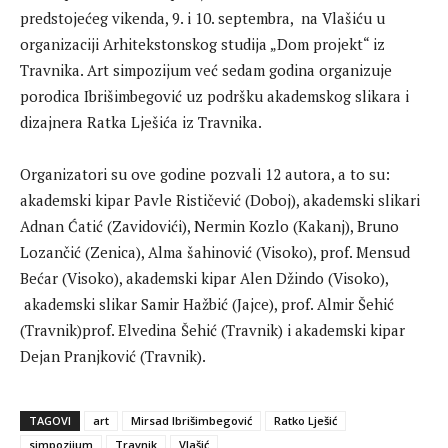
predstojećeg vikenda, 9. i 10. septembra, na Vlašiću u
organizaciji Arhitekstonskog studija „Dom projekt“ iz
Travnika. Art simpozijum već sedam godina organizuje
porodica Ibrišimbegović uz podršku akademskog slikara i
dizajnera Ratka Lješića iz Travnika.
Organizatori su ove godine pozvali 12 autora, a to su:
akademski kipar Pavle Rističević (Doboj), akademski slikari
Adnan Ćatić (Zavidovići), Nermin Kozlo (Kakanj), Bruno
Lozančić (Zenica), Alma šahinović (Visoko), prof. Mensud
Bećar (Visoko), akademski kipar Alen Džindo (Visoko),
akademski slikar Samir Hažbić (Jajce), prof. Almir Šehić
(Travnik)prof. Elvedina Šehić (Travnik) i akademski kipar
Dejan Pranjković (Travnik).
TAGOVI
art
Mirsad Ibrišimbegović
Ratko Lješić
simpozijum
Travnik
Vlašić