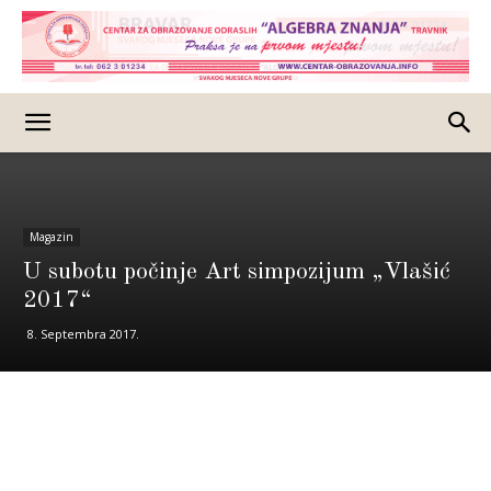
Magazin
U subotu počinje Art simpozijum „Vlašić
2017“
8. Septembra 2017.