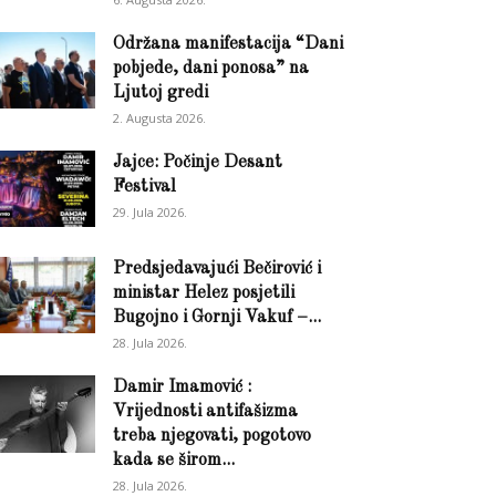
Održana manifestacija “Dani
pobjede, dani ponosa” na
Ljutoj gredi
2. Augusta 2026.
Jajce: Počinje Desant
Festival
29. Jula 2026.
Predsjedavajući Bečirović i
ministar Helez posjetili
Bugojno i Gornji Vakuf –...
28. Jula 2026.
Damir Imamović :
Vrijednosti antifašizma
treba njegovati, pogotovo
kada se širom...
28. Jula 2026.