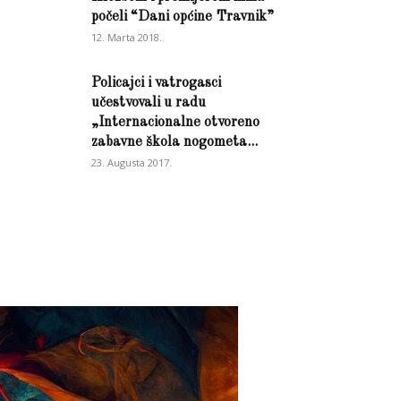
počeli “Dani općine Travnik”
12. Marta 2018.
Policajci i vatrogasci
učestvovali u radu
„Internacionalne otvoreno
zabavne škola nogometa...
23. Augusta 2017.