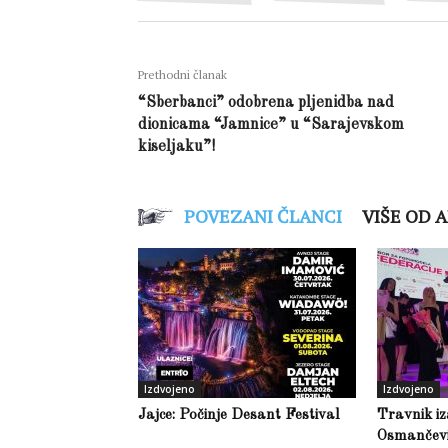
Prethodni članak
“Sberbanci” odobrena pljenidba nad
dionicama “Jamnice” u “Sarajevskom
kiseljaku”!
POVEZANI ČLANCI
VIŠE OD 
Izdvojeno
Izdvojeno
Jajce: Počinje Desant Festival
Travnik iz
Osmančević