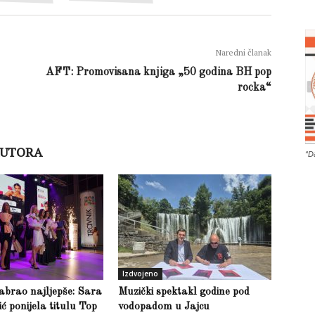
Naredni članak
AFT: Promovisana knjiga „50 godina BH pop
rocka“
AUTORA
“D
Izdvojeno
abrao najljepše: Sara
Muzički spektakl godine pod
 ponijela titulu Top
vodopadom u Jajcu