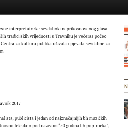
sne interpretatorke sevdalinki neprikosnovenog glasa
ših tradicijskih vrijednosti u Travniku je večeras počeo
i Centra za kulturu publika uživala i pjevala sevdaline za
em.
N
nalista, publicista i jedan od najznačajnijih bh muzičkih
, odnosno leksikon pod nazivom “50 godina bh pop-rocka”,