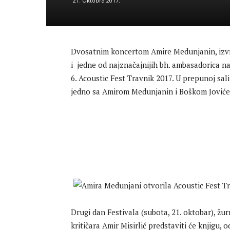
21. Oktobra 2017.
Dvosatnim koncertom Amire Medunjanin, izvr
i jedne od najznačajnijih bh. ambasadorica na
6. Acoustic Fest Travnik 2017. U prepunoj sal
jedno sa Amirom Medunjanin i Boškom Jović
Drugi dan Festivala (subota, 21. oktobar), žur
kritičara Amir Misirlić predstaviti će knjigu