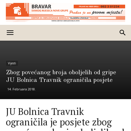
Vijesti
Zbog povećanog broja oboljelih od gripe
JU Bolnica Travnik ograničila posjete
14. Februara 2018.
JU Bolnica Travnik
ograničila je posjete zbog