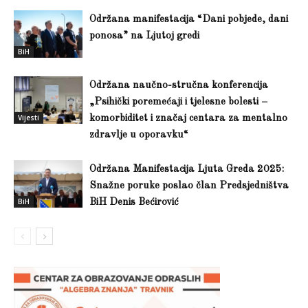
Održana manifestacija “Dani pobjede, dani
ponosa” na Ljutoj gredi
BiH
Održana naučno-stručna konferencija
„Psihički poremećaji i tjelesne bolesti –
Vijesti
komorbiditet i značaj centara za mentalno
zdravlje u oporavku“
Održana Manifestacija Ljuta Greda 2025:
Snažne poruke poslao član Predsjedništva
BiH
BiH Denis Bećirović