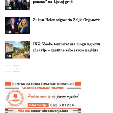
ponosa” na Ljutoj gredi
BiH
Zukan Helez odgovorio Željki Cvijanović
BiH
INZ: Visoke temperature mogu ugroziti
zdravlje – zaštitite sebe i svoje najbliže
BiH