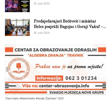
29. Jula 2026.
Predsjedavajući Bečirović i ministar
Helez posjetili Bugojno i Gornji Vakuf –...
28. Jula 2026.
“Dani šejha Abdulvehaba Ilhamije Žepčaka” 2022