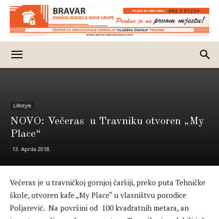
Lifestyle
NOVO: Večeras u Travniku otvoren „My
Place“
13. Aprila 2018.
Večeras je u travničkoj gornjoj čaršiji, preko puta Tehničke
škole, otvoren kafe „My Place“ u vlasništvu porodice
Poljarević. Na površini od 100 kvadratnih metara, an