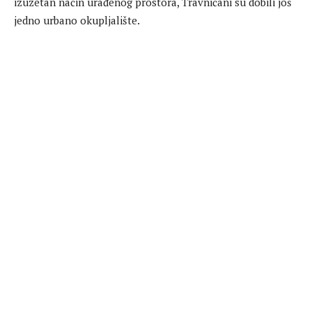
izuzetan način urađenog prostora, Travničani su dobili još
jedno urbano okupljalište.