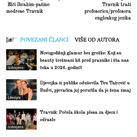
Elči Ibrahim-pašine
Travnik traži
medrese Travnik
profesoricu/profesora
engleskog jezika
POVEZANI ČLANCI
VIŠE OD AUTORA
Novogodišnji glamur bez greške: Koji su
beauty tretmani hit pred praznike i šta nas
Izdvojeno
čeka u 2026. godini?
Djevojka iz publike oduševila Teu Tairović u
Budvi, pjevačica joj poručila da je žena zmaj
Lifestyle
Travnik: Počela škola plesa za djecu i
odrasle
Izdvojeno