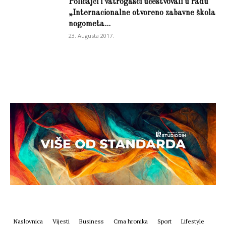
Policajci i vatrogasci učestvovali u radu
„Internacionalne otvoreno zabavne škola
nogometa...
23. Augusta 2017.
Naslovnica
Vijesti
Business
Crna hronika
Sport
Lifestyle