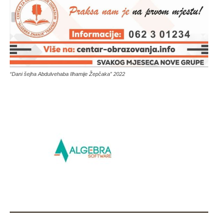
“Dani šejha Abdulvehaba Ilhamije Žepčaka” 2022