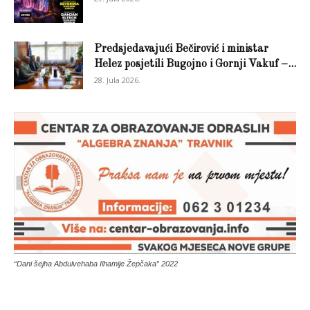
Predsjedavajući Bečirović i ministar
Helez posjetili Bugojno i Gornji Vakuf –...
28. Jula 2026.
“Dani šejha Abdulvehaba Ilhamije Žepčaka” 2022