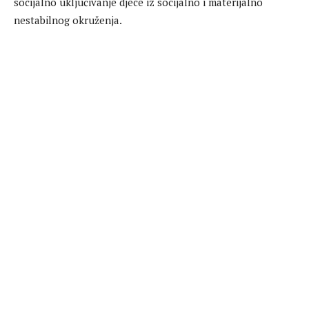
socijalno uključivanje djece iz socijalno i materijalno
nestabilnog okruženja.