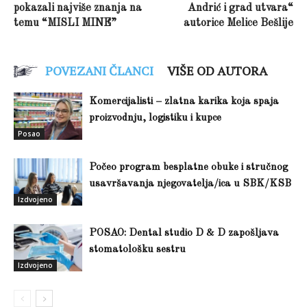
pokazali najviše znanja na
Andrić i grad utvara“
temu “MISLI MINE”
autorice Melice Bešlije
POVEZANI ČLANCI
VIŠE OD AUTORA
Komercijalisti – zlatna karika koja spaja
proizvodnju, logistiku i kupce
Posao
Počeo program besplatne obuke i stručnog
usavršavanja njegovatelja/ica u SBK/KSB
Izdvojeno
POSAO: Dental studio D & D zapošljava
stomatološku sestru
Izdvojeno