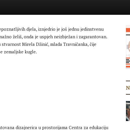
oznatljivih djela, iznjedrio je još jednu jedinstvenu
 snažno želiš, onda je uspjeh neizbježan i zagarantovan.
 u stvarnost Mirela Džinić, mlada Travničanka, čije
le zemaljske kugle.
N
tovana dizajnerica u prostorijama Centra za edukaciju