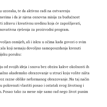
u uzoraka, te da aktivno radi na ostvarenju
rtnerima i da je njena osnovna misija za budućnost
ati zdravu i kreativnu sredinu koja će zapošljavati,
i inovativna rješenja za proizvodni program.
voljan osmijeh, ali i iskra u očima kada govori o svim
rtala koji nemaju dovoljno samopouzdanja krenuti
cijsku poruku:
u od svojih ideja i snova bez obzira kakve okolnosti ih
malno akademsko obrazovanje u struci koju volite ništa
 kroz razne oblike neformanog obrazovanje. Na taj način
 pokrenuti vlastiti posao i ostatak svog životnog i
im. Posao tako za mene nije samo rad nego život punim