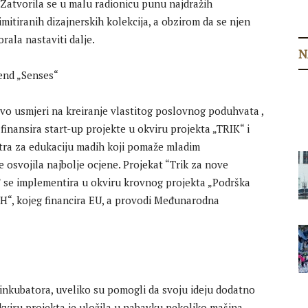
Zatvorila se u malu radionicu punu najdražih
imitiranih dizajnerskih kolekcija, a obzirom da se njen
ala nastaviti dalje.
N
stvo usmjeri na kreiranje vlastitog poslovnog poduhvata ,
i finansira start-up projekte u okviru projekta „TRIK“ i
tra za edukaciju madih koji pomaže mladim
e osvojila najbolje ocjene. Projekat “Trik za nove
 se implementira u okviru krovnog projekta „Podrška
iH“, kojeg financira EU, a provodi Međunarodna
 inkubatora, uveliko su pomogli da svoju ideju dodatno
okviru projekta je uložila u nabavku nekoliko mašina,