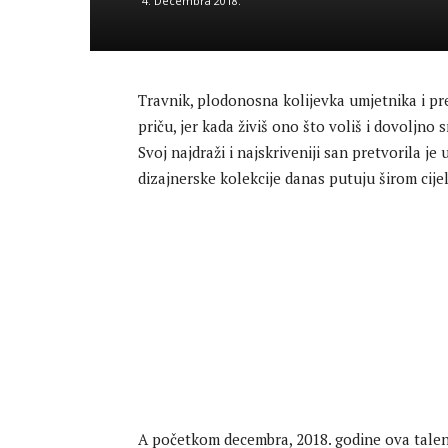
4. Decembra 2018.
Travnik, plodonosna kolijevka umjetnika i prep
priču, jer kada živiš ono što voliš i dovoljno
Svoj najdraži i najskriveniji san pretvorila je
dizajnerske kolekcije danas putuju širom cije
A početkom decembra, 2018. godine ova talen