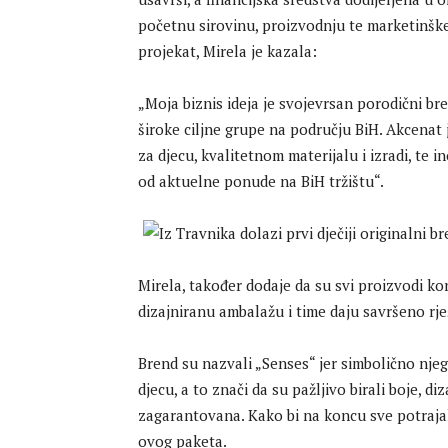
početnu sirovinu, proizvodnju te marketinške 
projekat, Mirela je kazala:
„Moja biznis ideja je svojevrsan porodični bre
široke ciljne grupe na području BiH. Akcenat
za djecu, kvalitetnom materijalu i izradi, te i
od aktuelne ponude na BiH tržištu“.
Mirela, također dodaje da su svi proizvodi k
dizajniranu ambalažu i time daju savršeno rj
Brend su nazvali „Senses“ jer simbolično njeg
djecu, a to znači da su pažljivo birali boje, diz
zagarantovana. Kako bi na koncu sve potrajalo
ovog paketa.