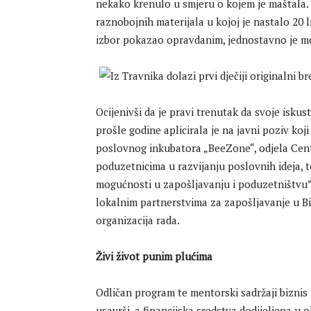
nekako krenulo u smjeru o kojem je maštala. 
raznobojnih materijala u kojoj je nastalo 20 l
izbor pokazao opravdanim, jednostavno je mor
Ocijenivši da je pravi trenutak da svoje isku
prošle godine aplicirala je na javni poziv koj
poslovnog inkubatora „BeeZone“, odjela Cen
poduzetnicima u razvijanju poslovnih ideja, t
mogućnosti u zapošljavanju i poduzetništvu”
lokalnim partnerstvima za zapošljavanje u B
organizacija rada.
Živi život punim plućima
Odličan program te mentorski sadržaji biznis
usavrši, a financijska sredstva dodijeljena u 