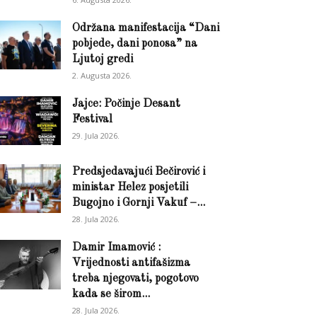
Održana manifestacija “Dani
pobjede, dani ponosa” na
Ljutoj gredi
2. Augusta 2026.
Jajce: Počinje Desant
Festival
29. Jula 2026.
Predsjedavajući Bečirović i
ministar Helez posjetili
Bugojno i Gornji Vakuf –...
28. Jula 2026.
Damir Imamović :
Vrijednosti antifašizma
treba njegovati, pogotovo
kada se širom...
28. Jula 2026.