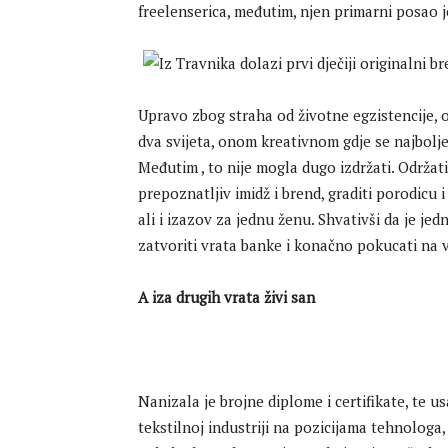
freelenserica, međutim, njen primarni posao 
Upravo zbog straha od životne egzistencije, o
dva svijeta, onom kreativnom gdje se najbolj
Međutim , to nije mogla dugo izdržati. Održati
prepoznatljiv imidž i brend, graditi porodicu 
ali i izazov za jednu ženu. Shvativši da je je
zatvoriti vrata banke i konačno pokucati na v
A iza drugih vrata živi san
Nanizala je brojne diplome i certifikate, te u
tekstilnoj industriji na pozicijama tehnologa