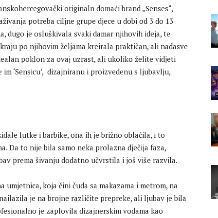
osanskohercegovački originaln domaći brand „Senses“,
raživanja potreba ciljne grupe djece u dobi od 3 do 13
, dugo je osluškivala svaki damar njihovih ideja, te
a kraju po njihovim željama kreirala praktičan, ali nadasve
alan poklon za ovaj uzrast, ali ukoliko želite vidjeti
e im ‘Sensicu’, dizajniranu i proizvedenu s ljubavlju,
dale lutke i barbike, ona ih je brižno oblačila, i to
. Da to nije bila samo neka prolazna dječija faza,
bav prema šivanju dodatno učvrstila i još više razvila.
na umjetnica, koja čini čuda sa makazama i metrom, na
ilazila je na brojne različite prepreke, ali ljubav je bila
rofesionalno je zaplovila dizajnerskim vodama kao