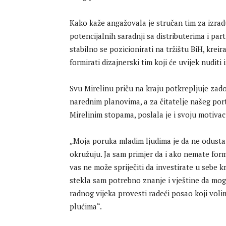
Kako kaže angažovala je stručan tim za izrad
potencijalnih saradnji sa distributerima i pa
stabilno se pozicionirati na tržištu BiH, kreir
formirati dizajnerski tim koji će uvijek nudit
Svu Mirelinu priču na kraju potkrepljuje zado
narednim planovima, a za čitatelje našeg po
Mirelinim stopama, poslala je i svoju motiva
„Moja poruka mladim ljudima je da ne odustaj
okružuju. Ja sam primjer da i ako nemate for
vas ne može spriječiti da investirate u sebe
stekla sam potrebno znanje i vještine da mogu
radnog vijeka provesti radeći posao koji vol
plućima“.