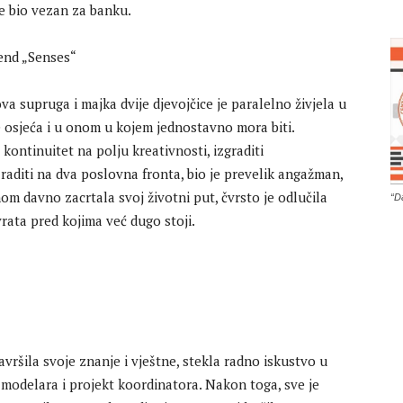
je bio vezan za banku.
va supruga i majka dvije djevojčice je paralelno živjela u
e osjeća i u onom u kojem jednostavno mora biti.
 kontinuitet na polju kreativnosti, izgraditi
i raditi na dva poslovna fronta, bio je prevelik angažman,
dnom davno zacrtala svoj životni put, čvrsto je odlučila
“D
rata pred kojima već dugo stoji.
savršila svoje znanje i vještne, stekla radno iskustvo u
, modelara i projekt koordinatora. Nakon toga, sve je