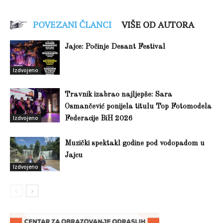
POVEZANI ČLANCI
VIŠE OD AUTORA
Jajce: Počinje Desant Festival
Izdvojeno
Travnik izabrao najljepše: Sara
Osmančević ponijela titulu Top Fotomodela
Izdvojeno
Federacije BiH 2026
Muzički spektakl godine pod vodopadom u
Jajcu
Izdvojeno