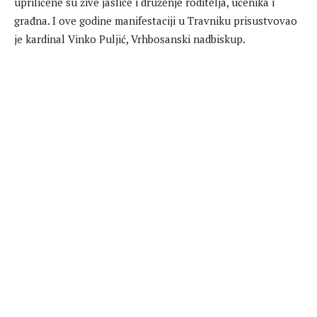
upriličene su žive jaslice i druženje roditelja, učenika i
građna. I ove godine manifestaciji u Travniku prisustvovao
je kardinal Vinko Puljić, Vrhbosanski nadbiskup.