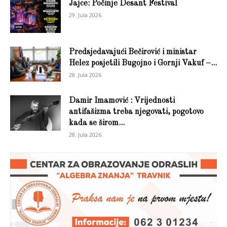
Jajce: Počinje Desant Festival
29. Jula 2026.
Predsjedavajući Bečirović i ministar
Helez posjetili Bugojno i Gornji Vakuf –...
28. Jula 2026.
Damir Imamović : Vrijednosti
antifašizma treba njegovati, pogotovo
kada se širom...
28. Jula 2026.