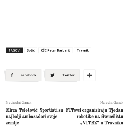
TAGOVI
Božić
KŠC Petar Barbarić
Travnik
Facebook
Twitter
Prethodni članak
Naredni članak
Mirza Teletović: Sportisti su
FITovci organiziraju Tjedan
najbolji ambasadori svoje
robotike na Sveučilištu
zemlje
„VITEZ“ u Travniku