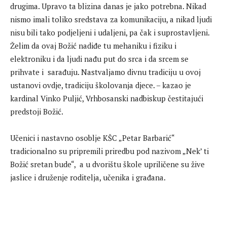
drugima. Upravo ta blizina danas je jako potrebna. Nikad
nismo imali toliko sredstava za komunikaciju, a nikad ljudi
nisu bili tako podjeljeni i udaljeni, pa čak i suprostavljeni.
Želim da ovaj Božić nadiđe tu mehaniku i fiziku i
elektroniku i da ljudi nađu put do srca i da srcem se
prihvate i sarađuju. Nastvaljamo divnu tradiciju u ovoj
ustanovi ovdje, tradiciju školovanja djece. – kazao je
kardinal Vinko Puljić, Vrhbosanski nadbiskup čestitajući
predstoji Božić.
Učenici i nastavno osoblje KŠC „Petar Barbarić“
tradicionalno su pripremili priredbu pod nazivom „Nek’ ti
Božić sretan bude“, a u dvorištu škole upriličene su žive
jaslice i druženje roditelja, učenika i građana.