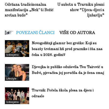
Održana tradicinonalna
U subotu u Travniku plesni
manifestacija „Nek’ ti Božić
show “Djeca-djeci s
sretan bude”
ljubavlju”
POVEZANI ČLANCI
VIŠE OD AUTORA
Novogodišnji glamur bez greške: Koji su
beauty tretmani hit pred praznike i šta nas
Izdvojeno
čeka u 2026. godini?
Djevojka iz publike oduševila Teu Tairović u
Budvi, pjevačica joj poručila da je žena zmaj
Lifestyle
Travnik: Počela škola plesa za djecu i
odrasle
Izdvojeno