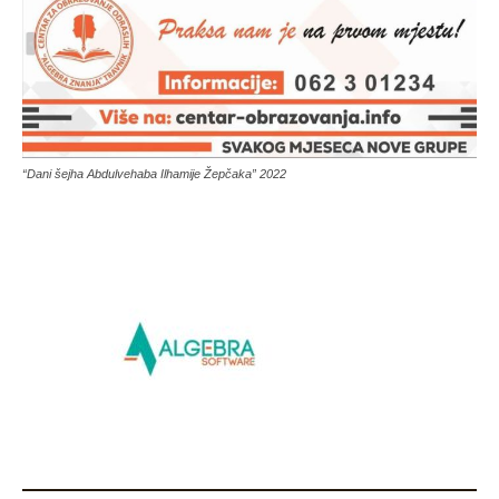
“Dani šejha Abdulvehaba Ilhamije Žepčaka” 2022