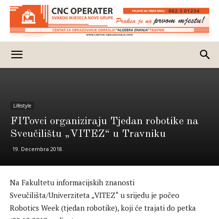
Lifestyle
FITovci organiziraju Tjedan robotike na
Sveučilištu „VITEZ“ u Travniku
19. Decembra 2018.
Na Fakultetu informacijskih znanosti
Sveučilišta/Univerziteta „VITEZ“ u srijedu je počeo
Robotics Week (tjedan robotike), koji će trajati do petka