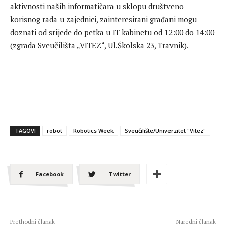
aktivnosti naših informatičara u sklopu društveno-
korisnog rada u zajednici, zainteresirani građani mogu
doznati od srijede do petka u IT kabinetu od 12:00 do 14:00
(zgrada Sveučilišta „VITEZ“, Ul.Školska 23, Travnik).
TAGOVI
robot
Robotics Week
Sveučilište/Univerzitet "Vitez"
Facebook
Twitter
Prethodni članak
Naredni članak