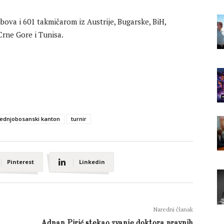
bova i 601 takmičarom iz Austrije, Bugarske, BiH,
 Crne Gore i Tunisa.
ednjobosanski kanton
turnir
Pinterest
Linkedin
Naredni članak
Adnan Pirić stekao zvanje doktora pravnih