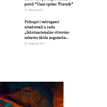
počeli “Dani općine Travnik”
12. Marta 2018.
Policajci i vatrogasci
učestvovali u radu
„Internacionalne otvoreno
zabavne škola nogometa...
23. Augusta 2017.