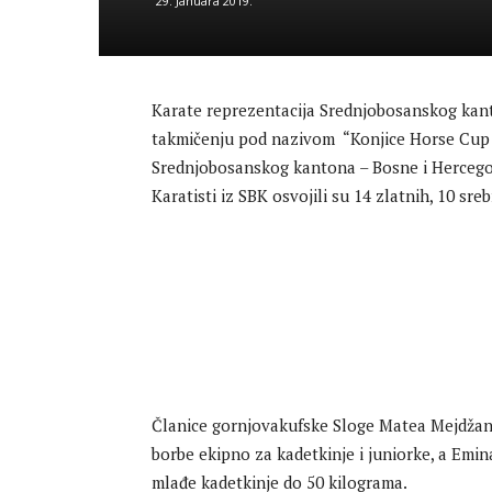
29. Januara 2019.
Karate reprezentacija Srednjobosanskog kanto
takmičenju pod nazivom “Konjice Horse Cup 
Srednjobosanskog kantona – Bosne i Hercego
Karatisti iz SBK osvojili su 14 zlatnih, 10 sr
Članice gornjovakufske Sloge Matea Mejdžanić
borbe ekipno za kadetkinje i juniorke, a Emin
mlađe kadetkinje do 50 kilograma.