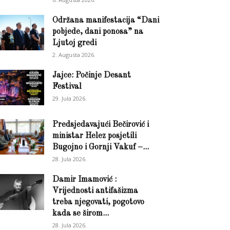
Održana manifestacija “Dani
pobjede, dani ponosa” na
Ljutoj gredi
2. Augusta 2026.
Jajce: Počinje Desant
Festival
29. Jula 2026.
Predsjedavajući Bečirović i
ministar Helez posjetili
Bugojno i Gornji Vakuf –...
28. Jula 2026.
Damir Imamović :
Vrijednosti antifašizma
treba njegovati, pogotovo
kada se širom...
28. Jula 2026.