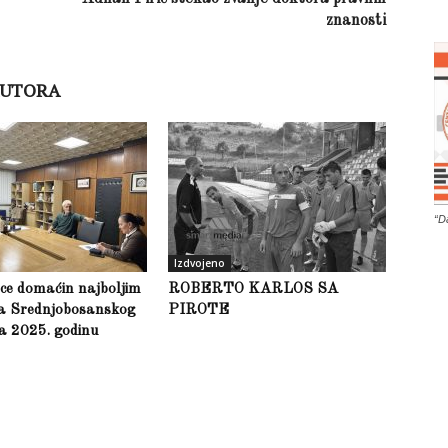
znanosti
AUTORA
“D
Izdvojeno
ce domaćin najboljim
ROBERTO KARLOS SA
ma Srednjobosanskog
PIROTE
a 2025. godinu