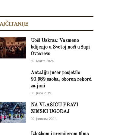
AJČITANIJE
Uoči Uskrsa: Vazmeno
bdijenje u Svetoj noći u župi
Ovčarevo
30. Marta 2024.
Antaliju jučer posjetilo
90.989 osoba, oboren rekord
za juni
30. Juna 2019.
NA VLAŠIĆU PRAVI
ZIMSKI UGOĐAJ
20. Januara 2024.
Izložbom i premijerom filma