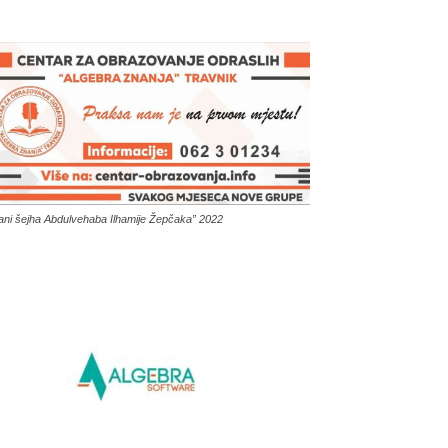
ani šejha Abdulvehaba Ilhamije Žepčaka” 2022