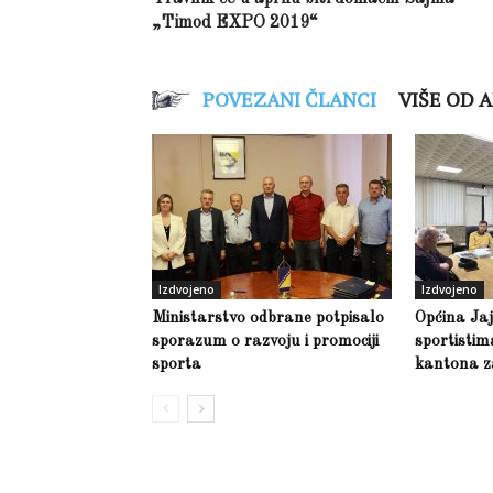
„Timod EXPO 2019“
POVEZANI ČLANCI
VIŠE OD 
Izdvojeno
Izdvojeno
Ministarstvo odbrane potpisalo
Općina Jaj
sporazum o razvoju i promociji
sportisti
sporta
kantona z