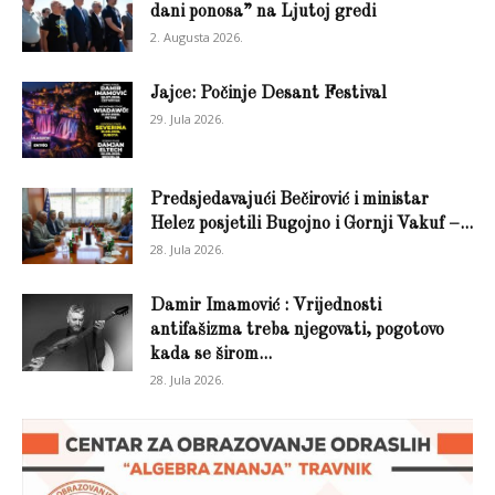
dani ponosa” na Ljutoj gredi
2. Augusta 2026.
Jajce: Počinje Desant Festival
29. Jula 2026.
Predsjedavajući Bečirović i ministar
Helez posjetili Bugojno i Gornji Vakuf –...
28. Jula 2026.
Damir Imamović : Vrijednosti
antifašizma treba njegovati, pogotovo
kada se širom...
28. Jula 2026.