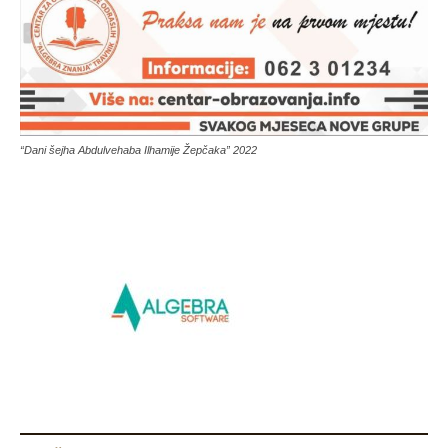
“Dani šejha Abdulvehaba Ilhamije Žepčaka” 2022