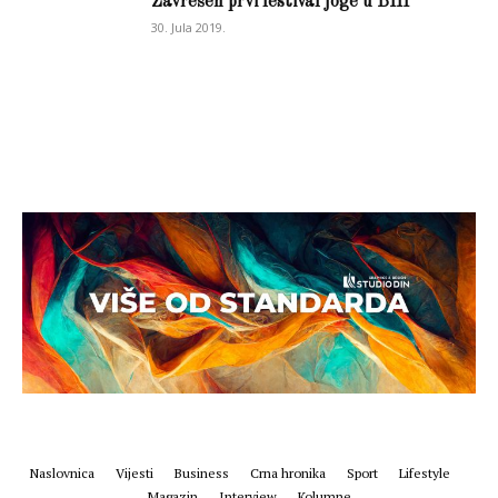
Zavrešen prvi festival joge u BIH
30. Jula 2019.
Naslovnica
Vijesti
Business
Crna hronika
Sport
Lifestyle
Magazin
Interview
Kolumne