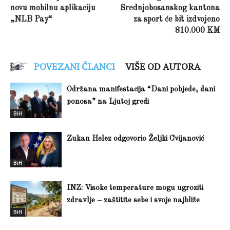
novu mobilnu aplikaciju
Srednjobosanskog kantona
„NLB Pay“
za sport će bit izdvojeno
810.000 KM
POVEZANI ČLANCI
VIŠE OD AUTORA
Održana manifestacija “Dani pobjede, dani
ponosa” na Ljutoj gredi
BiH
Zukan Helez odgovorio Željki Cvijanović
BiH
INZ: Visoke temperature mogu ugroziti
zdravlje – zaštitite sebe i svoje najbliže
BiH