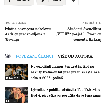
Facebook
Twitter
Prethodni članak
Naredni članak
Izložba posvečena nobelovcu
Studenti Sveučilišta
Andriću predstavljena u
„VITEZ“ posjetili Tvornicu
Sloveniji
cementa Kakanj
POVEZANI ČLANCI
VIŠE OD AUTORA
Novogodišnji glamur bez greške: Koji su
beauty tretmani hit pred praznike i šta nas
Izdvojeno
čeka u 2026. godini?
Djevojka iz publike oduševila Teu Tairović u
Budvi, pjevačica joj poručila da je žena zmaj
Lifestyle