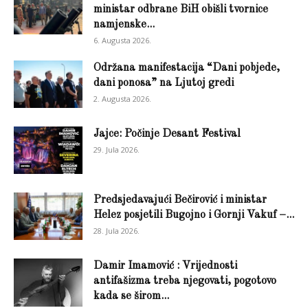
ministar odbrane BiH obišli tvornice
namjenske...
6. Augusta 2026.
Održana manifestacija “Dani pobjede,
dani ponosa” na Ljutoj gredi
2. Augusta 2026.
Jajce: Počinje Desant Festival
29. Jula 2026.
Predsjedavajući Bečirović i ministar
Helez posjetili Bugojno i Gornji Vakuf –...
28. Jula 2026.
Damir Imamović : Vrijednosti
antifašizma treba njegovati, pogotovo
kada se širom...