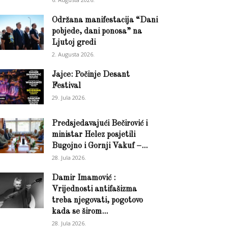
Održana manifestacija “Dani
pobjede, dani ponosa” na
Ljutoj gredi
2. Augusta 2026.
Jajce: Počinje Desant
Festival
29. Jula 2026.
Predsjedavajući Bečirović i
ministar Helez posjetili
Bugojno i Gornji Vakuf –...
28. Jula 2026.
Damir Imamović :
Vrijednosti antifašizma
treba njegovati, pogotovo
kada se širom...
28. Jula 2026.