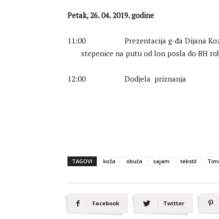
Petak, 26. 04. 2019. godine
11:00 Prezentacija g-đa Dijana K
stepenice na putu od lon posla do BH rob
12:00 Dodjela priznanja
TAGOVI
koža
obuća
sajam
tekstil
Tim
Facebook
Twitter