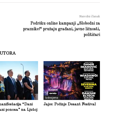
Naredni članak
Podršku online kampanji „Slobodni za
praznike!“ pružaju građani, javne ličnosti,
političari
AUTORA
Izdvojeno
anifestacija “Dani
Jajce: Počinje Desant Festival
ani ponosa” na Ljutoj