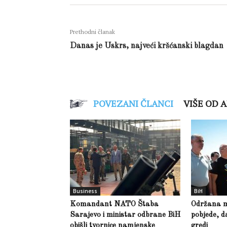
Prethodni članak
Danas je Uskrs, najveći kršćanski blagdan
POVEZANI ČLANCI
VIŠE OD 
Business
BiH
Komandant NATO Štaba
Održana m
Sarajevo i ministar odbrane BiH
pobjede, d
obišli tvornice namjenske
gredi