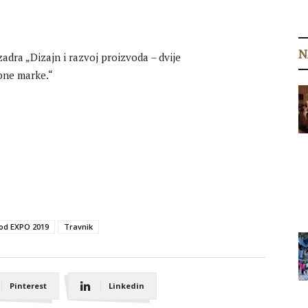
N
ozadra „Dizajn i razvoj proizvoda – dvije
ne marke.“
od EXPO 2019
Travnik
Pinterest
Linkedin