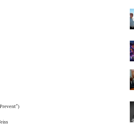
revent“)
iss