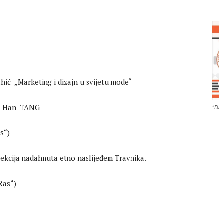
Marketing i dizajn u svijetu mode“
i Han TANG
“D
s“)
ja nadahnuta etno naslijeđem Travnika.
as“)