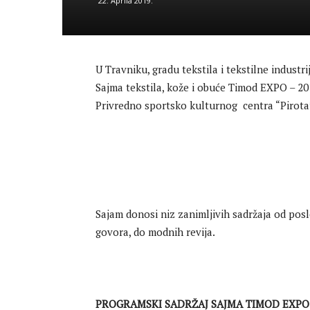
22. Aprila 2019.
U Travniku, gradu tekstila i tekstilne indust
Sajma tekstila, kože i obuće Timod EXPO – 201
Privredno sportsko kulturnog centra “Pirota
Sajam donosi niz zanimljivih sadržaja od posl
govora, do modnih revija.
PROGRAMSKI SADRŽAJ SAJMA TIMOD EXPO