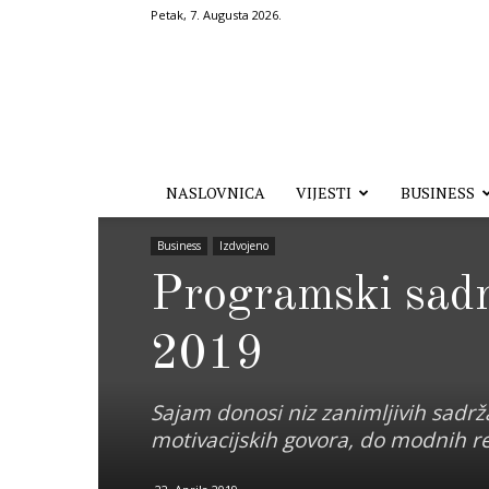
Petak, 7. Augusta 2026.
Hronika.ba
NASLOVNICA
VIJESTI
BUSINESS
Business
Izdvojeno
Programski sad
2019
Sajam donosi niz zanimljivih sadrž
motivacijskih govora, do modnih re