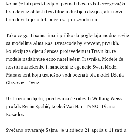
kojim će biti predstavljeni poznati bosanskohercegovački
brendovi iz oblasti tesktilne industije i dizajna, ali i novi
brendovi koji su tek počeli sa proizvodnjom.
Tako će gosti sajma imati priliku da pogledaju modne revije
sa modelima Alma Ras, Dresscode by Prevent, prvu bh.
kolekciju za djecu Senses proizvedenu u Travniku, te
modele nadahnute etno naseljeđem Travnika. Modele će
nostiti manekenke i manekeni iz agencije Swan Model
Managment koju uspješno vodi poznati bh. model Džejla
Glavović – Očuz.
U stručnom dijelu, predavanja će održati Wolfang Weiss,
prof.dr. Besim Spahić, Leekei Wai Han TANG i Dijana
Kozadra.
Svečano otvaranje Sajma je u srijedu 24. aprila u 11 sati u