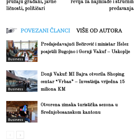
pružaju građani, javne
revija za najmlađe i stručnih
ličnosti, političari
predavanja
POVEZANI ČLANCI
VIŠE OD AUTORA
Predsjedavajući Bečirović i ministar Helez
posjetili Bugojno i Gornji Vakuf – Uskoplje
Business
Donji Vakuf: MI Bajra otvorila Shoping
centar “Vrbas” – Investicija vrijedna 15
Business
miliona KM
Otvorena zimska turistička sezona u
Srednjobosanskom kantonu
Business