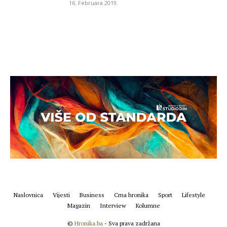
16. Februara 2019.
Naslovnica
Vijesti
Business
Crna hronika
Sport
Lifestyle
Magazin
Interview
Kolumne
©
Hronika.ba
- Sva prava zadržana