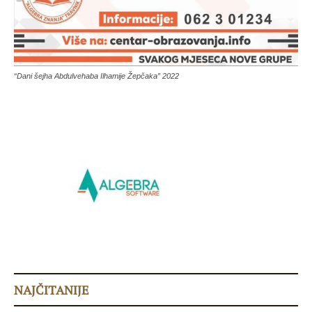
“Dani šejha Abdulvehaba Ilhamije Žepčaka” 2022
NAJČITANIJE