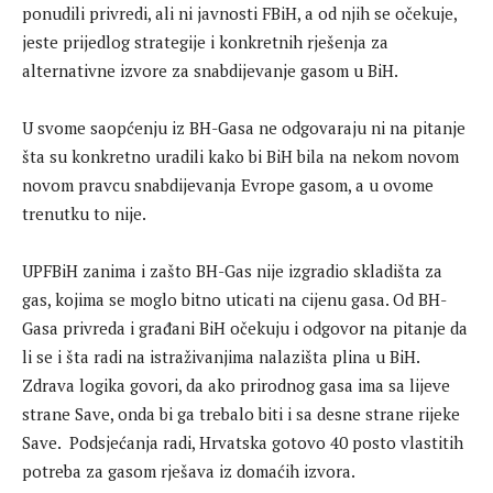
ponudili privredi, ali ni javnosti FBiH, a od njih se očekuje,
jeste prijedlog strategije i konkretnih rješenja za
alternativne izvore za snabdijevanje gasom u BiH.
U svome saopćenju iz BH-Gasa ne odgovaraju ni na pitanje
šta su konkretno uradili kako bi BiH bila na nekom novom
novom pravcu snabdijevanja Evrope gasom, a u ovome
trenutku to nije.
UPFBiH zanima i zašto BH-Gas nije izgradio skladišta za
gas, kojima se moglo bitno uticati na cijenu gasa. Od BH-
Gasa privreda i građani BiH očekuju i odgovor na pitanje da
li se i šta radi na istraživanjima nalazišta plina u BiH.
Zdrava logika govori, da ako prirodnog gasa ima sa lijeve
strane Save, onda bi ga trebalo biti i sa desne strane rijeke
Save. Podsjećanja radi, Hrvatska gotovo 40 posto vlastitih
potreba za gasom rješava iz domaćih izvora.