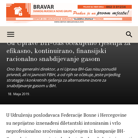
Vijesti
Od Uprave BH-Gas očekujemo rješenja za
efikasno, kontinuirano, finansijski
racionalno snabdijevanje gasom
Ono što generalni direktor, a ni Uprava BH-Gas nisu ponudili
privredi, ali ni javnosti FBiH, a od njih se očekuje, jeste prijedlog
strategije i konkretnih rješenja za alternativne izvore za
snabdijevanje gasom u BiH.
18. Maja 2019.
U Udruženju poslodavaca Federacije Bosne i Hercegovine
su neprijatno iznenađeni diletantski intoniranim i vrlo
neprofesionalno sročenim saopćenjem iz kompanije BH-