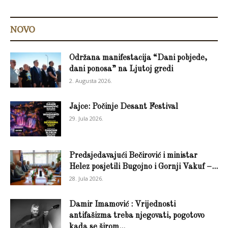
NOVO
Održana manifestacija “Dani pobjede,
dani ponosa” na Ljutoj gredi
2. Augusta 2026.
Jajce: Počinje Desant Festival
29. Jula 2026.
Predsjedavajući Bečirović i ministar
Helez posjetili Bugojno i Gornji Vakuf –...
28. Jula 2026.
Damir Imamović : Vrijednosti
antifašizma treba njegovati, pogotovo
kada se širom...