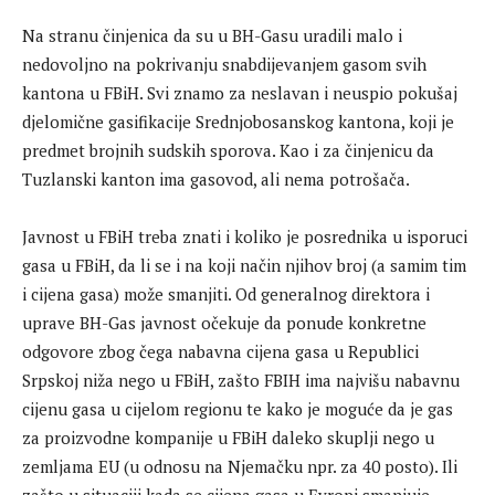
Na stranu činjenica da su u BH-Gasu uradili malo i
nedovoljno na pokrivanju snabdijevanjem gasom svih
kantona u FBiH. Svi znamo za neslavan i neuspio pokušaj
djelomične gasifikacije Srednjobosanskog kantona, koji je
predmet brojnih sudskih sporova. Kao i za činjenicu da
Tuzlanski kanton ima gasovod, ali nema potrošača.
Javnost u FBiH treba znati i koliko je posrednika u isporuci
gasa u FBiH, da li se i na koji način njihov broj (a samim tim
i cijena gasa) može smanjiti. Od generalnog direktora i
uprave BH-Gas javnost očekuje da ponude konkretne
odgovore zbog čega nabavna cijena gasa u Republici
Srpskoj niža nego u FBiH, zašto FBIH ima najvišu nabavnu
cijenu gasa u cijelom regionu te kako je moguće da je gas
za proizvodne kompanije u FBiH daleko skuplji nego u
zemljama EU (u odnosu na Njemačku npr. za 40 posto). Ili