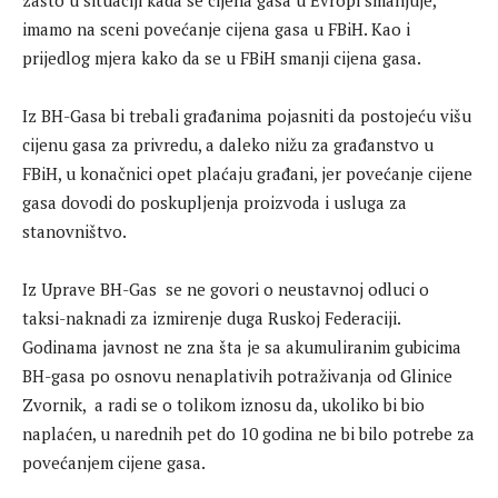
zašto u situaciji kada se cijena gasa u Evropi smanjuje,
imamo na sceni povećanje cijena gasa u FBiH. Kao i
prijedlog mjera kako da se u FBiH smanji cijena gasa.
Iz BH-Gasa bi trebali građanima pojasniti da postojeću višu
cijenu gasa za privredu, a daleko nižu za građanstvo u
FBiH, u konačnici opet plaćaju građani, jer povećanje cijene
gasa dovodi do poskupljenja proizvoda i usluga za
stanovništvo.
Iz Uprave BH-Gas se ne govori o neustavnoj odluci o
taksi-naknadi za izmirenje duga Ruskoj Federaciji.
Godinama javnost ne zna šta je sa akumuliranim gubicima
BH-gasa po osnovu nenaplativih potraživanja od Glinice
Zvornik, a radi se o tolikom iznosu da, ukoliko bi bio
naplaćen, u narednih pet do 10 godina ne bi bilo potrebe za
povećanjem cijene gasa.