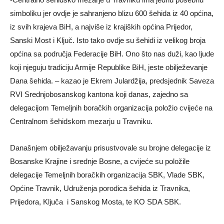
simboliku jer ovdje je sahranjeno blizu 600 šehida iz 40 općina,
iz svih krajeva BiH, a najviše iz krajiških općina Prijedor,
Sanski Most i Ključ. Isto tako ovdje su šehidi iz velikog broja
općina sa područja Federacije BiH. Ono što nas duži, kao ljude
koji njeguju tradiciju Armije Republike BiH, jeste obilježevanje
Dana šehida. – kazao je Ekrem Julardžija, predsjednik Saveza
RVI Srednjobosanskog kantona koji danas, zajedno sa
delegacijom Temeljnih boračkih organizacija položio cvijeće na
Centralnom šehidskom mezarju u Travniku.
Današnjem obilježavanju prisustvovale su brojne delegacije iz
Bosanske Krajine i srednje Bosne, a cvijeće su položile
delegacije Temeljnih boračkih organizacija SBK, Vlade SBK,
Općine Travnik, Udruženja porodica šehida iz Travnika,
Prijedora, Ključa i Sanskog Mosta, te KO SDA SBK.