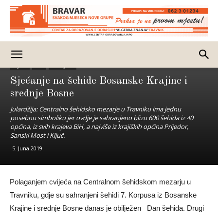
Vijesti
BiH
Izdvojeno
Sjećanje na šehide Bosanske Krajine i
srednje Bosne
Julardžija: Centralno šehidsko mezarje u Travniku ima jednu
posebnu simboliku jer ovdje je sahranjeno blizu 600 šehida iz 40
općina, iz svih krajeva BiH, a najviše iz krajiških općina Prijedor,
Sanski Most i Ključ.
5. Juna 2019.
Polaganjem cvijeća na Centralnom šehidskom mezarju u
Travniku, gdje su sahranjeni šehidi 7. Korpusa iz Bosanske
Krajine i srednje Bosne danas je obilježen Dan šehida. Drugi