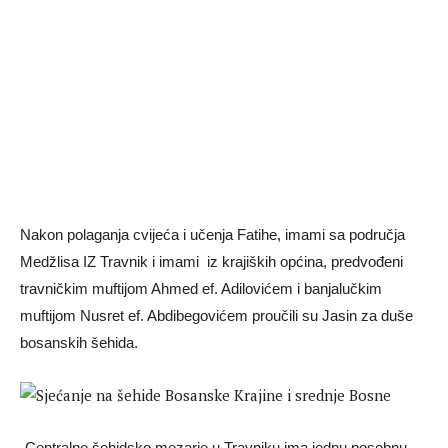
Nakon polaganja cvijeća i učenja Fatihe, imami sa područja
Medžlisa IZ Travnik i imami iz krajiških općina, predvođeni
travničkim muftijom Ahmed ef. Adilovićem i banjalučkim
muftijom Nusret ef. Abdibegovićem proučili su Jasin za duše
bosanskih šehida.
-Centralno šehidsko mezarje u Travniku ima jednu posebnu