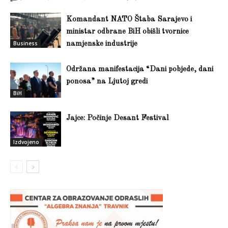
Komandant NATO Štaba Sarajevo i
ministar odbrane BiH obišli tvornice
Business
namjenske industrije
Održana manifestacija “Dani pobjede, dani
ponosa” na Ljutoj gredi
BiH
Jajce: Počinje Desant Festival
Izdvojeno