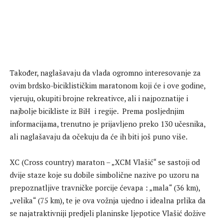
Također, naglašavaju da vlada ogromno interesovanje za
ovim brdsko-biciklističkim maratonom koji će i ove godine,
vjeruju, okupiti brojne rekreativce, ali i najpoznatije i
najbolje bicikliste iz BiH i regije. Prema posljednjim
informacijama, trenutno je prijavljeno preko 130 učesnika,
ali naglašavaju da očekuju da će ih biti još puno više.
XC (Cross country) maraton – „XCM Vlašić“ se sastoji od
dvije staze koje su dobile simbolične nazive po uzoru na
prepoznatljive travničke porcije ćevapa : „mala“ (36 km),
„velika“ (75 km), te je ova vožnja ujedno i idealna prlika da
se najatraktivniji predjeli planinske ljepotice Vlašić dožive