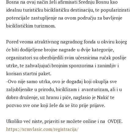
Bosna na ovaj način želi afirmisati Srednju Bosnu kao
idealnu turističku biciklističku destinaciju, te popularizirati
potencijale zastupljenje na ovom području za bavljenje
biciklističkim turizmom.
Pored veoma atraktivnog nagradnog fonda u okviru kojeg
će biti dodijeljene brojne nagrade u dvije kategorije,
organizatori su obezbijedili svim učesnicima ručak poslije
utrke, te zahvaljujući brojnim sponzorima i zanimljiv i
korisan startni paket.
-Ovo nije samo utrka, ovo je događaj koji okuplja sve
zaljubljenike u prirodu, biciklizam i avanturizam, ali i u
dobro druženje, uz hranu i piće, naglasio je Nakić te
pozvao sve one koji žele da se što prije prijave.
Ukoliko već niste, prjaviti se možete online i na OVDJE.
https://xcmvlasic.com/registracija/