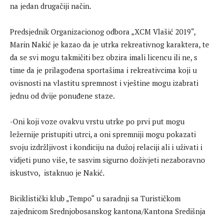
na jedan drugačiji način.
Predsjednik Organizacionog odbora „XCM Vlašić 2019“,
Marin Nakić je kazao da je utrka rekreativnog karaktera, te
da se svi mogu takmičiti bez obzira imali licencu ili ne, s
time da je prilagođena sportašima i rekreativcima koji u
ovisnosti na vlastitu spremnost i vještine mogu izabrati
jednu od dvije ponuđene staze.
-Oni koji voze ovakvu vrstu utrke po prvi put mogu
ležernije pristupiti utrci, a oni spremniji mogu pokazati
svoju izdržljivost i kondiciju na dužoj relaciji ali i uživati i
vidjeti puno više, te sasvim sigurno doživjeti nezaboravno
iskustvo, istaknuo je Nakić.
Biciklistički klub „Tempo“ u saradnji sa Turističkom
zajednicom Srednjobosanskog kantona/Kantona Središnja