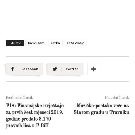
TAGOVI
biciklizam
utrka
XCM Vlašić
Facebook
Twitter
Prethodni članak
Naredni članak
FIA: Finansijske izvještaje
Muzičko-poetsko veče na
za prvih šest mjeseci 2019.
Starom gradu u Travniku
godine predalo 3.170
pravnih lica u F BiH