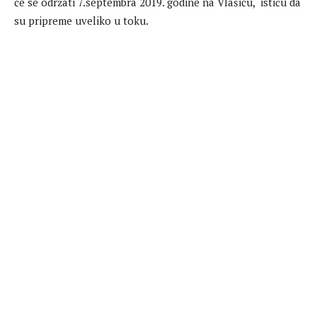
će se održati 7.septembra 2019. godine na Vlašiću, ističu da
su pripreme uveliko u toku.