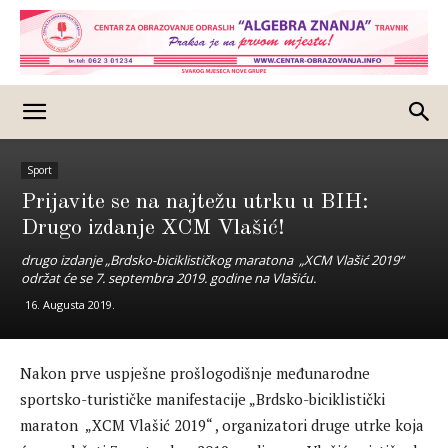
Sport
Prijavite se na najtežu utrku u BIH:
Drugo izdanje XCM Vlašić!
drugo izdanje „Brdsko-biciklističkog maratona „XCM Vlašić 2019“
održat će se 7. septembra 2019. godine na Vlašiću.
16. Augusta 2019.
Nakon prve uspješne prošlogodišnje međunarodne
sportsko-turističke manifestacije „Brdsko-biciklistički
maraton „XCM Vlašić 2019“ , organizatori druge utrke koja