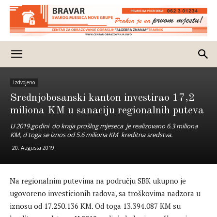
Izdvojeno
Srednjobosanski kanton investirao 17,2
miliona KM u sanaciju regionalnih puteva
U 2019.godini do kraja prošlog mjeseca je realizovano 6.3 miliona
KM, d toga se iznos od 5.6 miliona KM kreditna sredstva.
20. Augusta 2019.
Na regionalnim putevima na području SBK ukupno je
ugovoreno investicionih radova, sa troškovima nadzora u
iznosu od 17.250.136 KM. Od toga 13.394.087 KM su