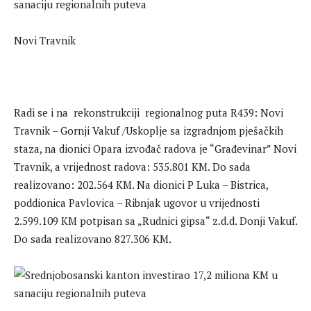
Novi Travnik
Radi se i na rekonstrukciji regionalnog puta R439: Novi
Travnik – Gornji Vakuf /Uskoplje sa izgradnjom pješačkih
staza, na dionici Opara izvođač radova je “Građevinar” Novi
Travnik, a vrijednost radova: 535.801 KM. Do sada
realizovano: 202.564 KM. Na dionici P Luka – Bistrica,
poddionica Pavlovica – Ribnjak ugovor u vrijednosti
2.599.109 KM potpisan sa „Rudnici gipsa“ z.d.d. Donji Vakuf.
Do sada realizovano 827.306 KM.