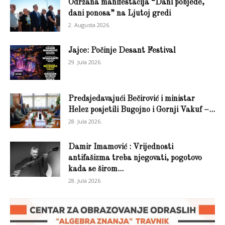
Održana manifestacija “Dani pobjede,
dani ponosa” na Ljutoj gredi
2. Augusta 2026.
Jajce: Počinje Desant Festival
29. Jula 2026.
Predsjedavajući Bečirović i ministar
Helez posjetili Bugojno i Gornji Vakuf –...
28. Jula 2026.
Damir Imamović : Vrijednosti
antifašizma treba njegovati, pogotovo
kada se širom...
28. Jula 2026.