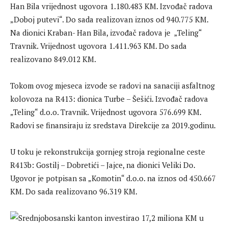
Han Bila vrijednost ugovora 1.180.483 KM. Izvođač radova
„Doboj putevi“. Do sada realizovan iznos od 940.775 KM.
Na dionici Kraban- Han Bila, izvođač radova je „Teling“
Travnik. Vrijednost ugovora 1.411.963 KM. Do sada
realizovano 849.012 KM.
Tokom ovog mjeseca izvode se radovi na sanaciji asfaltnog
kolovoza na R413: dionica Turbe – Šešići. Izvođač radova
„Teling“ d.o.o. Travnik. Vrijednost ugovora 576.699 KM.
Radovi se finansiraju iz sredstava Direkcije za 2019.godinu.
U toku je rekonstrukcija gornjeg stroja regionalne ceste
R413b: Gostilj – Dobretići – Jajce, na dionici Veliki Do.
Ugovor je potpisan sa „Komotin“ d.o.o. na iznos od 450.667
KM. Do sada realizovano 96.319 KM.