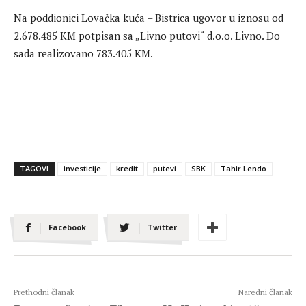
Na poddionici Lovačka kuća – Bistrica ugovor u iznosu od
2.678.485 KM potpisan sa „Livno putovi“ d.o.o. Livno. Do
sada realizovano 783.405 KM.
TAGOVI
investicije
kredit
putevi
SBK
Tahir Lendo
Facebook
Twitter
Prethodni članak
Naredni članak