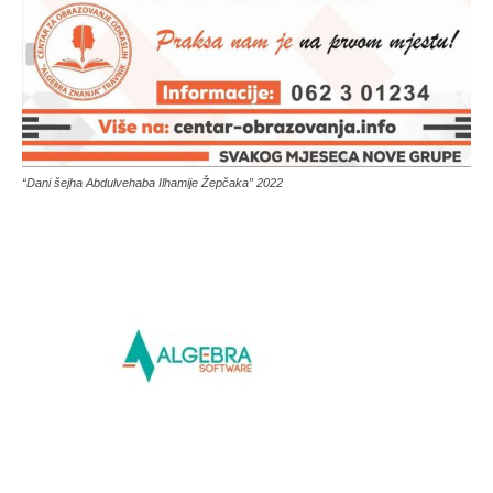
“Dani šejha Abdulvehaba Ilhamije Žepčaka” 2022