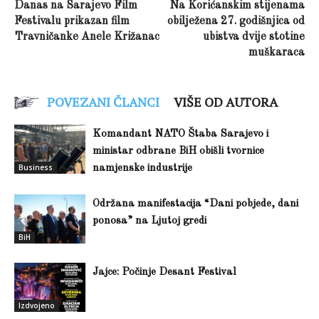
Danas na Sarajevo Film
Na Korićanskim stijenama
Festivalu prikazan film
obilježena 27. godišnjica od
Travničanke Anele Križanac
ubistva dvije stotine
muškaraca
POVEZANI ČLANCI
VIŠE OD AUTORA
Komandant NATO Štaba Sarajevo i
ministar odbrane BiH obišli tvornice
Business
namjenske industrije
Održana manifestacija “Dani pobjede, dani
ponosa” na Ljutoj gredi
BiH
Jajce: Počinje Desant Festival
Izdvojeno