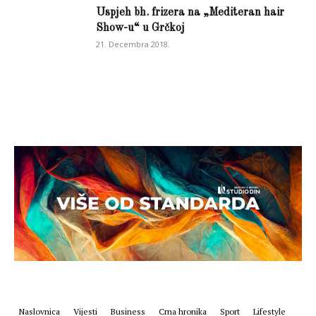
Uspjeh bh. frizera na „Mediteran hair
Show-u“ u Grčkoj
21. Decembra 2018.
Naslovnica
Vijesti
Business
Crna hronika
Sport
Lifestyle