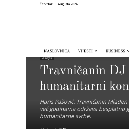
Četvrtak, 6. Augusta 2026.
Hronika.ba
NASLOVNICA
VIJESTI
BUSINESS
Lifestyle
Travničanin DJ 
humanitarni kon
Haris Pašović: Travničanin Mladen 
već godinama održava besplatno go
humanitarne svrhe.