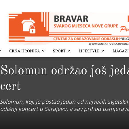
CRNA HRONIKA
SPORT
LIFESTYLE
MAGAZ
Solomun održao još jed
cert
Solomun, koji je postao jedan od najvećih svjetskih
dišnji koncert u Sarajevu, a sav prihod usmjerav