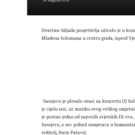
24. Augusta 2019.
Desetine hiljada posjetitelja uživalo je u k
Mladena Solomuna u centru grada, ispred Vje
-Sarajevo je plesalo sinoć na koncertu DJ Sol
je cijelu noć, uz muziku ovog velikog umjetni
je postao jedan od najvećih svjetskih DJ-eva
Sarajevu, a sav prihod usmjerava u humanitar
reditelj, Haris Pašović.