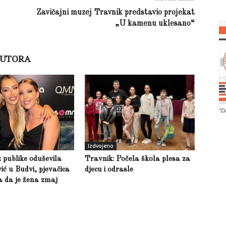
Zavičajni muzej Travnik predstavio projekat
„U kamenu uklesano“
AUTORA
“D
Izdvojeno
z publike oduševila
Travnik: Počela škola plesa za
ić u Budvi, pjevačica
djecu i odrasle
la da je žena zmaj