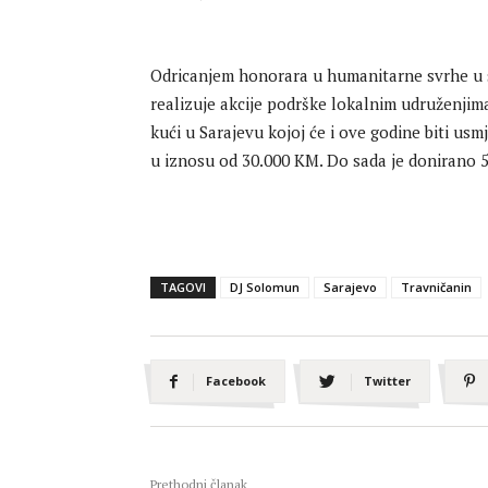
Odricanjem honorara u humanitarne svrhe u s
realizuje akcije podrške lokalnim udruženjim
kući u Sarajevu kojoj će i ove godine biti us
u iznosu od 30.000 KM. Do sada je donirano 
TAGOVI
DJ Solomun
Sarajevo
Travničanin
Facebook
Twitter
Prethodni članak