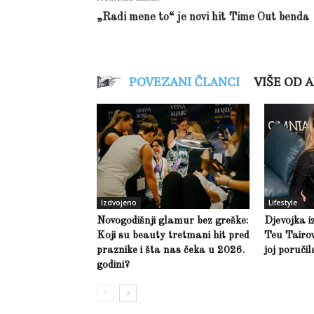
„Radi mene to“ je novi hit Time Out benda
POVEZANI ČLANCI
VIŠE OD 
Izdvojeno
Lifestyle
Novogodišnji glamur bez greške:
Djevojka i
Koji su beauty tretmani hit pred
Teu Tairov
praznike i šta nas čeka u 2026.
joj poruči
godini?