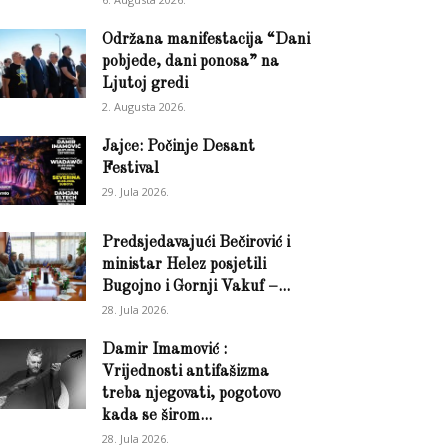
Održana manifestacija “Dani
pobjede, dani ponosa” na
Ljutoj gredi
2. Augusta 2026.
Jajce: Počinje Desant
Festival
29. Jula 2026.
Predsjedavajući Bečirović i
ministar Helez posjetili
Bugojno i Gornji Vakuf –...
28. Jula 2026.
Damir Imamović :
Vrijednosti antifašizma
treba njegovati, pogotovo
kada se širom...
28. Jula 2026.