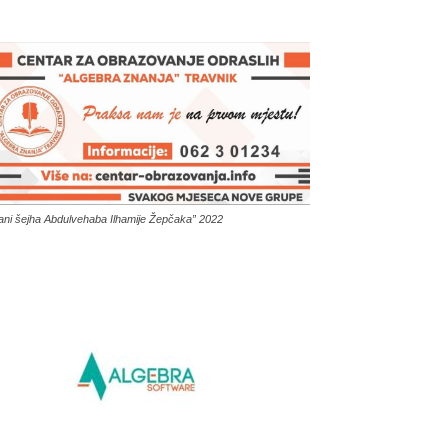
ani šejha Abdulvehaba Ilhamije Žepčaka” 2022