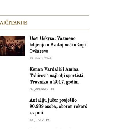
AJČITANIJE
Uoči Uskrsa: Vazmeno
bdijenje u Svetoj noći u župi
Ovčarevo
30. Marta 2024.
Kenan Vardalić i Amina
Tahirović najbolji sportisti
Travnika u 2017. godini
26. Januara 2018.
Antaliju jučer posjetilo
90.989 osoba, oboren rekord
za juni
30. Juna 2019.