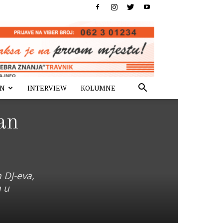
IN
INTERVIEW
KOLUMNE
an
 DJ-eva,
a u