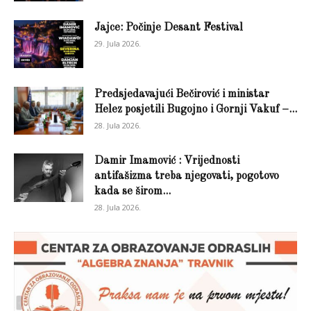
Jajce: Počinje Desant Festival
29. Jula 2026.
Predsjedavajući Bečirović i ministar
Helez posjetili Bugojno i Gornji Vakuf –...
28. Jula 2026.
Damir Imamović : Vrijednosti
antifašizma treba njegovati, pogotovo
kada se širom...
28. Jula 2026.