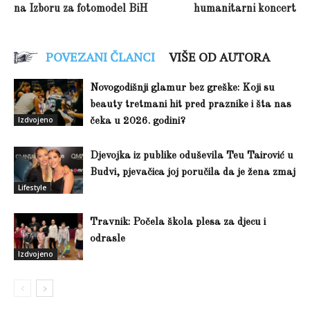
na Izboru za fotomodel BiH
humanitarni koncert
POVEZANI ČLANCI
VIŠE OD AUTORA
Novogodišnji glamur bez greške: Koji su
beauty tretmani hit pred praznike i šta nas
Izdvojeno
čeka u 2026. godini?
Djevojka iz publike oduševila Teu Tairović u
Budvi, pjevačica joj poručila da je žena zmaj
Lifestyle
Travnik: Počela škola plesa za djecu i
odrasle
Izdvojeno