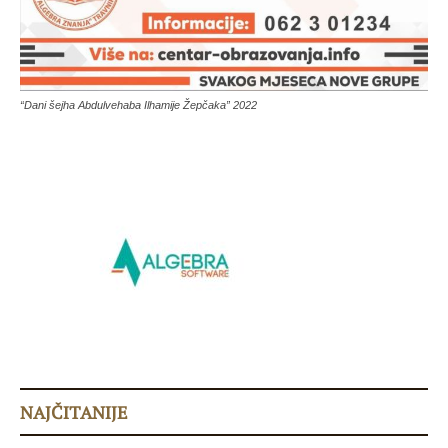
“Dani šejha Abdulvehaba Ilhamije Žepčaka” 2022
NAJČITANIJE