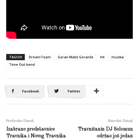
TAGOVI
DreamTeam
Goran Matić Goranče
hit
muzika
Time Out bend
Facebook
Twitter
Prethodni članak
Naredni članak
Izabrane predstavnice
Travničanin DJ Solomun
Travnika i Novog Travnika
održao još jedan