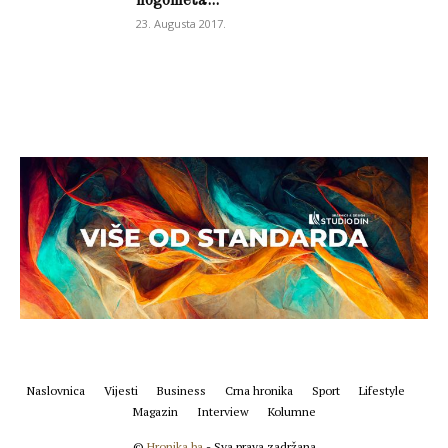
nogometa...
23. Augusta 2017.
Naslovnica
Vijesti
Business
Crna hronika
Sport
Lifestyle
Magazin
Interview
Kolumne
©
Hronika.ba
- Sva prava zadržana