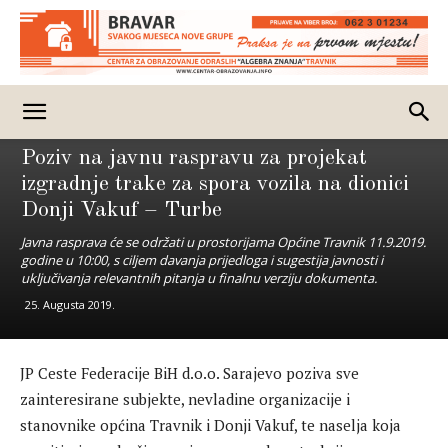
Izdvojeno
Poziv na javnu raspravu za projekat
izgradnje trake za spora vozila na dionici
Donji Vakuf – Turbe
Javna rasprava će se održati u prostorijama Općine Travnik 11.9.2019.
godine u 10:00, s ciljem davanja prijedloga i sugestija javnosti i
uključivanja relevantnih pitanja u finalnu verziju dokumenta.
25. Augusta 2019.
JP Ceste Federacije BiH d.o.o. Sarajevo poziva sve
zainteresirane subjekte, nevladine organizacije i
stanovnike općina Travnik i Donji Vakuf, te naselja koja