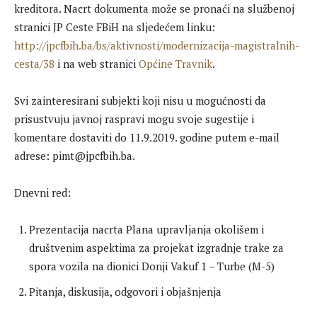
kreditora. Nacrt dokumenta može se pronaći na službenoj
stranici JP Ceste FBiH na sljedećem linku:
http://jpcfbih.ba/bs/aktivnosti/modernizacija-magistralnih-
cesta/38
i na web stranici
Općine Travnik
.
Svi zainteresirani subjekti koji nisu u mogućnosti da
prisustvuju javnoj raspravi mogu svoje sugestije i
komentare dostaviti do 11.9.2019. godine putem e-mail
adrese: pimt@jpcfbih.ba.
Dnevni red:
Prezentacija nacrta Plana upravljanja okolišem i
društvenim aspektima za projekat izgradnje trake za
spora vozila na dionici Donji Vakuf 1 – Turbe (M-5)
Pitanja, diskusija, odgovori i objašnjenja