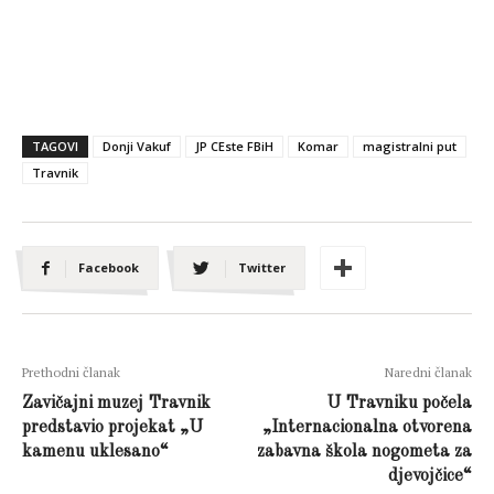
TAGOVI
Donji Vakuf
JP CEste FBiH
Komar
magistralni put
Travnik
Facebook
Twitter
Prethodni članak
Naredni članak
Zavičajni muzej Travnik
U Travniku počela
predstavio projekat „U
„Internacionalna otvorena
kamenu uklesano“
zabavna škola nogometa za
djevojčice“