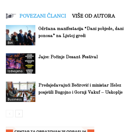
POVEZANI ČLANCI
VIŠE OD AUTORA
Održana manifestacija “Dani pobjede, dani
ponosa” na Ljutoj gredi
BiH
Jajce: Počinje Desant Festival
Izdvojeno
Predsjedavajući Bečirović i ministar Helez
posjetili Bugojno i Gornji Vakuf – Uskoplje
Business