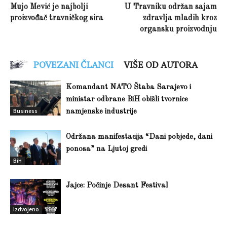
Mujo Mević je najbolji
U Travniku održan sajam
proizvođač travničkog sira
zdravlja mladih kroz
organsku proizvodnju
POVEZANI ČLANCI
VIŠE OD AUTORA
Komandant NATO Štaba Sarajevo i
ministar odbrane BiH obišli tvornice
Business
namjenske industrije
Održana manifestacija “Dani pobjede, dani
ponosa” na Ljutoj gredi
BiH
Jajce: Počinje Desant Festival
Izdvojeno