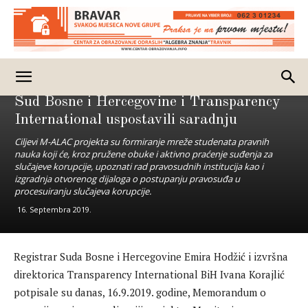
Vijesti
BiH
Izdvojeno
Sud Bosne i Hercegovine i Transparency
International uspostavili saradnju
Ciljevi M-ALAC projekta su formiranje mreže studenata pravnih
nauka koji će, kroz pružene obuke i aktivno praćenje suđenja za
slučajeve korupcije, upoznati rad pravosudnih institucija kao i
izgradnja otvorenog dijaloga o postupanju pravosuđa u
procesuiranju slučajeva korupcije.
16. Septembra 2019.
Registrar Suda Bosne i Hercegovine Emira Hodžić i izvršna
direktorica Transparency International BiH Ivana Korajlić
potpisale su danas, 16.9.2019. godine, Memorandum o