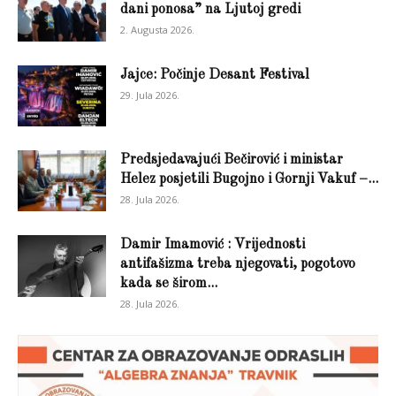
dani ponosa” na Ljutoj gredi
2. Augusta 2026.
Jajce: Počinje Desant Festival
29. Jula 2026.
Predsjedavajući Bečirović i ministar
Helez posjetili Bugojno i Gornji Vakuf –...
28. Jula 2026.
Damir Imamović : Vrijednosti
antifašizma treba njegovati, pogotovo
kada se širom...
28. Jula 2026.