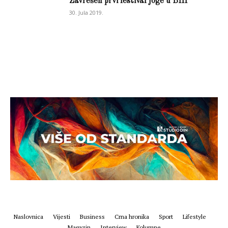
Zavrešen prvi festival joge u BIH
30. Jula 2019.
Naslovnica
Vijesti
Business
Crna hronika
Sport
Lifestyle
Magazin
Interview
Kolumne