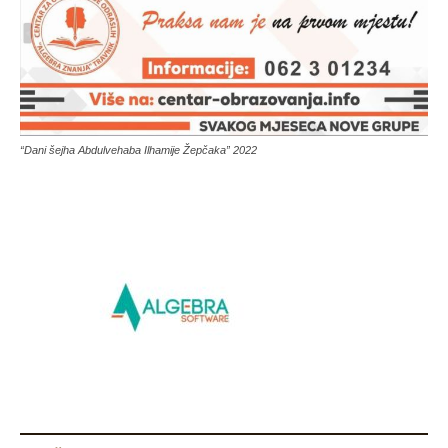
“Dani šejha Abdulvehaba Ilhamije Žepčaka” 2022