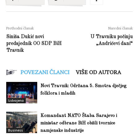
Prethodni članak
Naredni članak
Siniša Dukić novi
U Travniku počinju
predsjednik OO SDP BiH
„Andrićevi dani“
Travnik
POVEZANI ČLANCI
VIŠE OD AUTORA
Novi Travnik: Održana 5. Smotra dječjeg
folklora i mladih
Izdvojeno
Komandant NATO Štaba Sarajevo i
ministar odbrane BiH obišli tvornice
Business
namjenske industrije