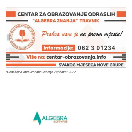
“Dani šejha Abdulvehaba Ilhamije Žepčaka” 2022