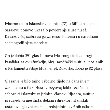
Izborno tijelo Islamske zajednice (IZ) u BiH danas je u
Sarajevu ponovo ukazalo povjerenje Huseinu ef.
Kavazoviću, izabravši ga za reisu-l-ulemu i u narednom
sedmogodišnjem mandatu.
On je dobio 291 glas članova Izbornog tijela, a drugi
kandidat za ovu funkciju, bivši sandžački muftija i poslanik
u Parlamentu Srbije Muamer ef. Zukorlić, dobio je 82 glasa.
Glasanje je bilo tajno. Izborno tijelo na današnjem
zasjedanju u Gazi Husrev-begovoj biblioteci činili su
sabornici Islamske zajednice, članovi Rijaseta, muftije,
predsjednici mešihata, dekani i direktori islamskih
ustanova, glavni imami i predsjednici izvršnih odbora