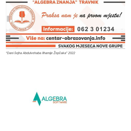
“Dani šejha Abdulvehaba Ilhamije Žepčaka” 2022