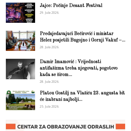
Jajce: Počinje Desant Festival
29. Jula 2026.
Predsjedavajući Bečirović i ministar
Helez posjetili Bugojno i Gornji Vakuf –...
28. Jula 2026.
Damir Imamović : Vrijednosti
antifašizma treba njegovati, pogotovo
kada se širom...
28. Jula 2026.
Platou Gostilj na Vlašiću 23. augusta bit
će izabrani najbolji...
25. Jula 2026.