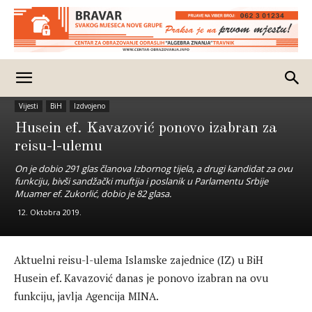
Vijesti
BiH
Izdvojeno
Husein ef. Kavazović ponovo izabran za
reisu-l-ulemu
On je dobio 291 glas članova Izbornog tijela, a drugi kandidat za ovu
funkciju, bivši sandžački muftija i poslanik u Parlamentu Srbije
Muamer ef. Zukorlić, dobio je 82 glasa.
12. Oktobra 2019.
Aktuelni reisu-l-ulema Islamske zajednice (IZ) u BiH
Husein ef. Kavazović danas je ponovo izabran na ovu
funkciju, javlja Agencija MINA.