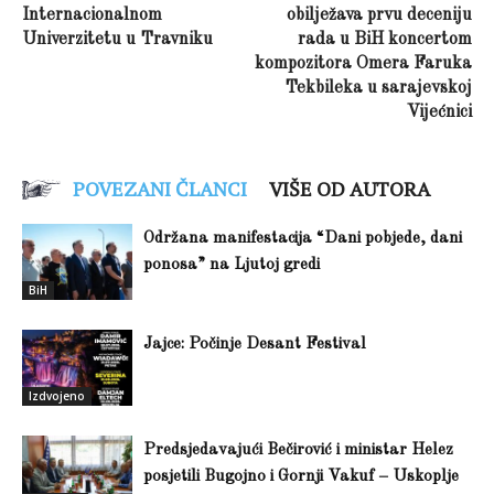
Internacionalnom
obilježava prvu deceniju
Univerzitetu u Travniku
rada u BiH koncertom
kompozitora Omera Faruka
Tekbileka u sarajevskoj
Vijećnici
POVEZANI ČLANCI
VIŠE OD AUTORA
Održana manifestacija “Dani pobjede, dani
ponosa” na Ljutoj gredi
BiH
Jajce: Počinje Desant Festival
Izdvojeno
Predsjedavajući Bečirović i ministar Helez
posjetili Bugojno i Gornji Vakuf – Uskoplje