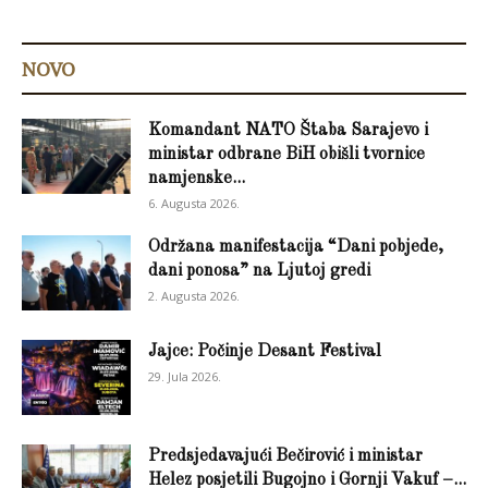
NOVO
Komandant NATO Štaba Sarajevo i
ministar odbrane BiH obišli tvornice
namjenske...
6. Augusta 2026.
Održana manifestacija “Dani pobjede,
dani ponosa” na Ljutoj gredi
2. Augusta 2026.
Jajce: Počinje Desant Festival
29. Jula 2026.
Predsjedavajući Bečirović i ministar
Helez posjetili Bugojno i Gornji Vakuf –...