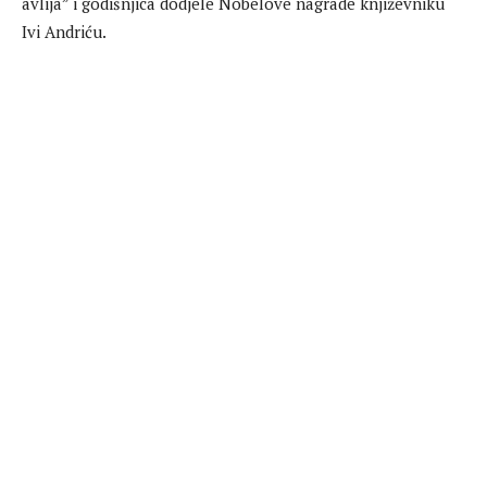
avlija” i godišnjica dodjele Nobelove nagrade književniku
Ivi Andriću.