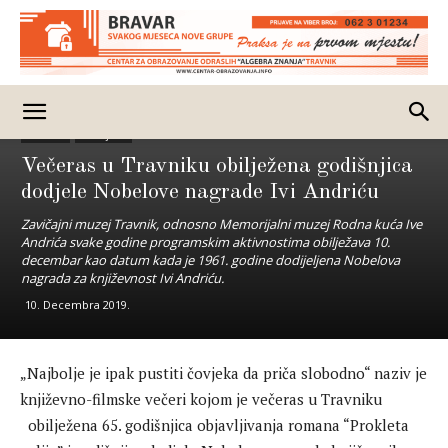
Kult Art
Izdvojeno
Večeras u Travniku obilježena godišnjica
dodjele Nobelove nagrade Ivi Andriću
Zavičajni muzej Travnik, odnosno Memorijalni muzej Rodna kuća Ive
Andrića svake godine programskim aktivnostima obilježava 10.
decembar kao datum kada je 1961. godine dodijeljena Nobelova
nagrada za književnost Ivi Andriću.
10. Decembra 2019.
„Najbolje je ipak pustiti čovjeka da priča slobodno“ naziv je
književno-filmske večeri kojom je večeras u Travniku
obilježena 65. godišnjica objavljivanja romana “Prokleta