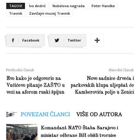
TAGOVI
Ivo Andrić
Nobelova nagrada
Peter Handke
Travnik
Zavičajni muzej Travnik
Facebook
Twitter
Prethodni članak
Naredni članak
Evo kako je odgovorio na
Nove sadnice drveća i
Vučićevo pitanje ZAŠTO u
parkovskih klupa uljepšat će
vezi sa aferom ruski špijun
Kamberovića polje u Zenici
POVEZANI ČLANCI
VIŠE OD AUTORA
Komandant NATO Štaba Sarajevo i
ministar odbrane BiH obišli tvornice