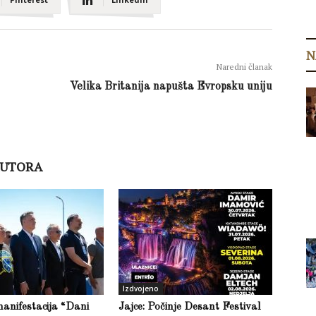
N
Naredni članak
Velika Britanija napušta Evropsku uniju
AUTORA
Izdvojeno
anifestacija “Dani
Jajce: Počinje Desant Festival