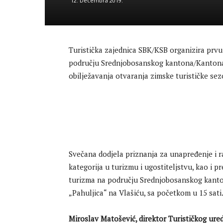
12. Decembra 2019.
Turistička zajednica SBK/KSB organizira prv
području Srednjobosanskog kantona/Kantona S
obilježavanja otvaranja zimske turističke se
Svečana dodjela priznanja za unapređenje i ra
kategorija u turizmu i ugostiteljstvu, kao i 
turizma na području Srednjobosanskog kantona
„Pahuljica“ na Vlašiću, sa početkom u 15 sati
Miroslav Matošević, direktor Turističkog ur