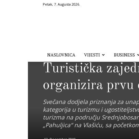
Petak, 7. Augusta 2026.
Hronika.ba
NASLOVNICA
VIJESTI
BUSINESS
Business
Izdvojeno
Turistička zaje
organizira prvu
Svečana dodjela priznanja za unapr
kategorija u turizmu i ugostiteljst
turizma na području Srednjobosans
„Pahuljica“ na Vlašiću, sa početkom