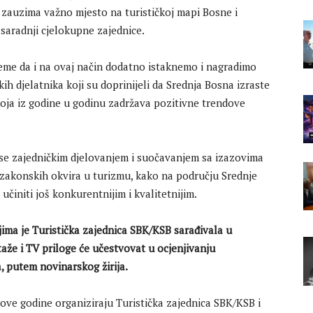
ja zauzima važno mjesto na turističkoj mapi Bosne i
saradnji cjelokupne zajednice.
jeme da i na ovaj način dodatno istaknemo i nagradimo
ih djelatnika koji su doprinijeli da Srednja Bosna izraste
koja iz godine u godinu zadržava pozitivne trendove
 se zajedničkim djelovanjem i suočavanjem sa izazovima
m zakonskih okvira u turizmu, kako na području Srednje
činiti još konkurentnijim i kvalitetnijim.
ojima je Turistička zajednica SBK/KSB sarađivala u
aže i TV priloge će učestvovat u ocjenjivanju
a, putem novinarskog žirija.
 ove godine organiziraju Turistička zajednica SBK/KSB i