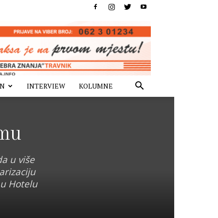
IN
INTERVIEW
KOLUMNE
zmu
a u više
arizaciju
 u Hotelu