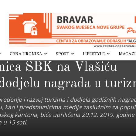
CRNA HRONIKA
SPORT
LIFESTYLE
MAGAZ
dnica SBK na Vlašiću
 dodjelu nagrada u turi
eđenje i razvoj turizma i dodjela godišnjih nagrad
vu, kao i predstavnicima medija zaslužnim za popul
kog kantona, biće upriličena 20.12. 2019. godine
 u 15 sati.