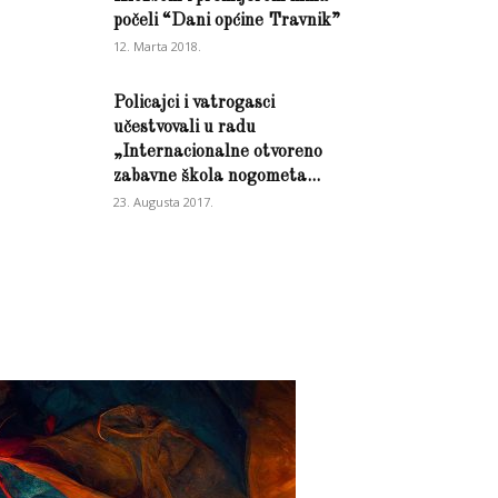
počeli “Dani općine Travnik”
12. Marta 2018.
Policajci i vatrogasci
učestvovali u radu
„Internacionalne otvoreno
zabavne škola nogometa...
23. Augusta 2017.