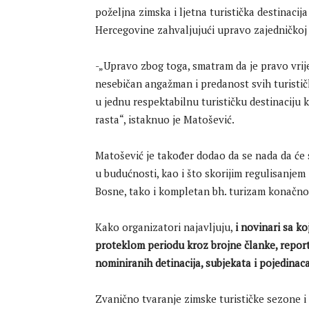
poželjna zimska i ljetna turistička destinaci
Hercegovine zahvaljujući upravo zajedničkoj 
-„Upravo zbog toga, smatram da je pravo vri
nesebičan angažman i predanost svih turističk
u jednu respektabilnu turističku destinaciju 
rasta“, istaknuo je Matošević.
Matošević je također dodao da se nada da će
u budućnosti, kao i što skorijim regulisanje
Bosne, tako i kompletan bh. turizam konačno u
Kako organizatori najavljuju,
i novinari sa k
proteklom periodu kroz brojne članke, report
nominiranih detinacija, subjekata i pojedinac
Zvanično tvaranje zimske turističke sezone i