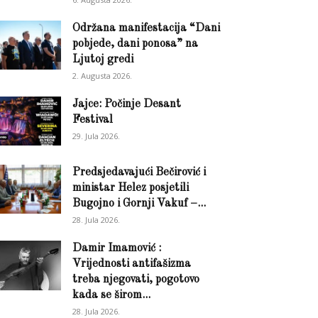
Održana manifestacija “Dani
pobjede, dani ponosa” na
Ljutoj gredi
2. Augusta 2026.
Jajce: Počinje Desant
Festival
29. Jula 2026.
Predsjedavajući Bečirović i
ministar Helez posjetili
Bugojno i Gornji Vakuf –...
28. Jula 2026.
Damir Imamović :
Vrijednosti antifašizma
treba njegovati, pogotovo
kada se širom...
28. Jula 2026.