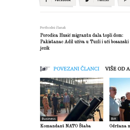
Prethodni članak
Porodica Husić migrantu dala topli dom:
Pakistanac Adil uživa u Tuzli i uči bosanski
jezik
POVEZANI ČLANCI
VIŠE OD 
Business
BiH
Komandant NATO Štaba
Održana m